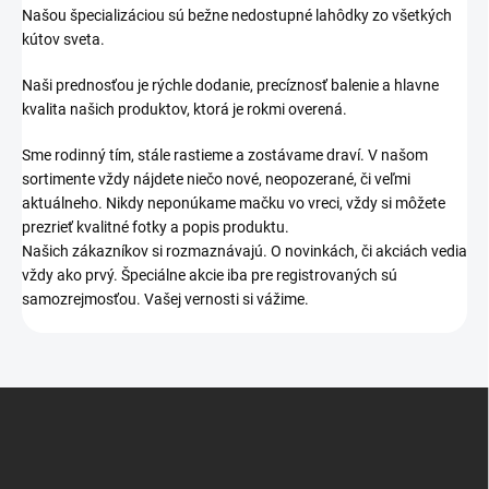
Našou špecializáciou sú bežne nedostupné lahôdky zo všetkých
kútov sveta.
Naši prednosťou je rýchle dodanie, precíznosť balenie a hlavne
kvalita našich produktov, ktorá je rokmi overená.
Sme rodinný tím, stále rastieme a zostávame draví. V našom
sortimente vždy nájdete niečo nové, neopozerané, či veľmi
aktuálneho. Nikdy neponúkame mačku vo vreci, vždy si môžete
prezrieť kvalitné fotky a popis produktu.
Našich zákazníkov si rozmaznávajú. O novinkách, či akciách vedia
vždy ako prvý. Špeciálne akcie iba pre registrovaných sú
samozrejmosťou. Vašej vernosti si vážime.
Z
á
p
ä