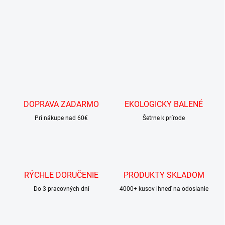
m
o
b
c
h
o
d
e
DOPRAVA ZADARMO
EKOLOGICKY BALENÉ
Pri nákupe nad 60€
Šetrne k prírode
RÝCHLE DORUČENIE
PRODUKTY SKLADOM
Do 3 pracovných dní
4000+ kusov ihneď na odoslanie