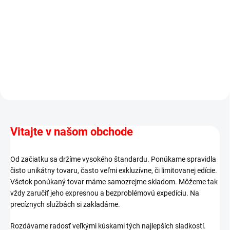
značky Mars, ako Snickers,
Twix, Mars, Milky Way a Bounty
v mini prevedení.
Vitajte v našom obchode
Od začiatku sa držíme vysokého štandardu. Ponúkame spravidla
čisto unikátny tovaru, často veľmi exkluzívne, či limitovanej edície.
Všetok ponúkaný tovar máme samozrejme skladom. Môžeme tak
vždy zaručiť jeho expresnou a bezproblémovú expedíciu. Na
precíznych službách si zakladáme.
Rozdávame radosť veľkými kúskami tých najlepších sladkostí.