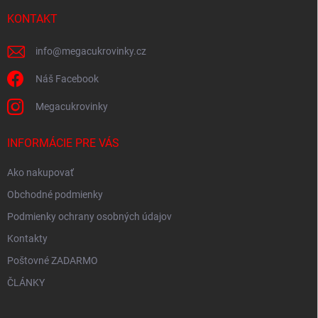
t
i
KONTAKT
e
info
@
megacukrovinky.cz
Náš Facebook
Megacukrovinky
INFORMÁCIE PRE VÁS
Ako nakupovať
Obchodné podmienky
Podmienky ochrany osobných údajov
Kontakty
Poštovné ZADARMO
ČLÁNKY