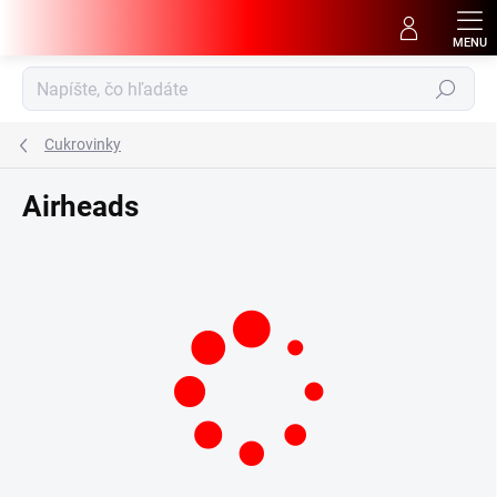
Prejsť
na
obsah
Hľadať
Cukrovinky
Airheads