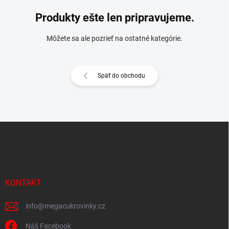
Produkty ešte len pripravujeme.
Môžete sa ale pozrieť na ostatné kategórie.
Späť do obchodu
Z
á
p
ä
t
i
KONTAKT
e
info
@
megacukrovinky.cz
Náš Facebook