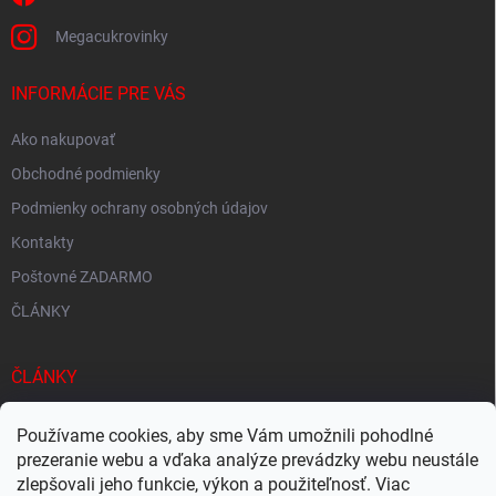
Megacukrovinky
INFORMÁCIE PRE VÁS
Ako nakupovať
Obchodné podmienky
Podmienky ochrany osobných údajov
Kontakty
Poštovné ZADARMO
ČLÁNKY
ČLÁNKY
Tisíce produktov skladom
Používame cookies, aby sme Vám umožnili pohodlné
Rýchle doručenie
prezeranie webu a vďaka analýze prevádzky webu neustále
zlepšovali jeho funkcie, výkon a použiteľnosť. Viac