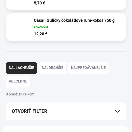
5,70 €
Casali Guličky čokoládové rum-kokos 750 g
SKLADOM
12,20 €
R
a
NAJLACNEJŠIE
NAJDRAHŠIE
NAJPREDÁVANEJŠIE
d
e
ABECEDNE
n
i
3
položiek celkom
e
p
OTVORIŤ FILTER
r
o
d
V
u