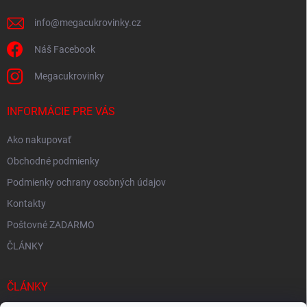
e
k
y
info
@
megacukrovinky.cz
v
ý
Náš Facebook
p
i
Megacukrovinky
s
u
INFORMÁCIE PRE VÁS
Ako nakupovať
Obchodné podmienky
Podmienky ochrany osobných údajov
Kontakty
Poštovné ZADARMO
ČLÁNKY
ČLÁNKY