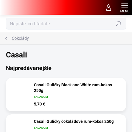
Prejsť
na
obsah
Hľadať
Čokolády
Casali
Najpredávanejšie
Casali Guličky Black and White rum-kokos
250g
SKLADOM
5,70 €
Casali Guličky čokoládové rum-kokos 250g
SKLADOM