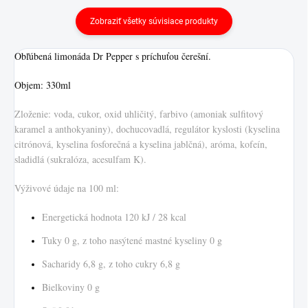
Zobraziť všetky súvisiace produkty
Obľúbená limonáda Dr Pepper s príchuťou čerešní.
Objem: 330ml
Zloženie: voda, cukor, oxid uhličitý, farbivo (amoniak sulfitový
karamel a anthokyaniny), dochucovadlá, regulátor kyslosti (kyselina
citrónová, kyselina fosforečná a kyselina jablčná), aróma, kofeín,
sladidlá (sukralóza, acesulfam K).
Výživové údaje na 100 ml:
Energetická hodnota 120 kJ / 28 kcal
Tuky 0 g, z toho nasýtené mastné kyseliny 0 g
Sacharidy 6,8 g, z toho cukry 6,8 g
Bielkoviny 0 g