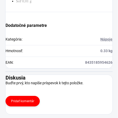
Soľ 0,01 g
Dodatočné parametre
Kategória
:
Nápoje
Hmotnosť
:
0.33 kg
EAN
:
8435185954626
Diskusia
Buďte prvý, kto napíše príspevok k tejto položke.
Pridať komentár