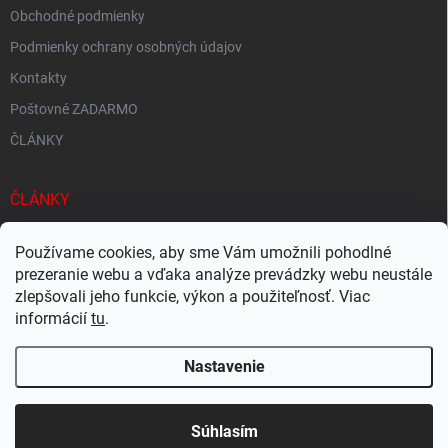
Obchodné podmienky
Podmienky ochrany osobných údajov
Kontakty
Poštovné ZADARMO
ČLÁNKY
ČLÁNKY
Tisíce produktov skladom
Používame cookies, aby sme Vám umožnili pohodlné
Rýchle doručenie
prezeranie webu a vďaka analýze prevádzky webu neustále
zlepšovali jeho funkcie, výkon a použiteľnosť. Viac
Ekologické balenie
informácií
tu
.
Nastavenie
Copyright 2026
Megacukrovinky.sk
. Všetky práva vyhradené.
Upraviť
nastavenie cookies
Súhlasím