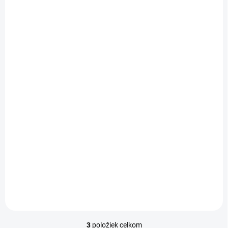
SKLADOM
KitKat Salted Caramel
99g
2,70 €
Do košíka
3
položiek celkom