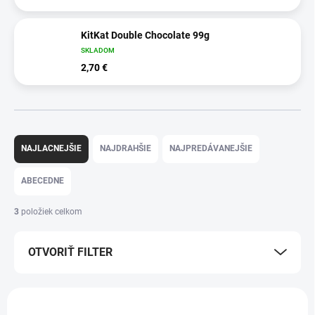
KitKat Double Chocolate 99g
SKLADOM
2,70 €
R
a
NAJLACNEJŠIE
NAJDRAHŠIE
NAJPREDÁVANEJŠIE
d
e
ABECEDNE
n
i
3
položiek celkom
e
p
OTVORIŤ FILTER
r
o
d
V
u
ý