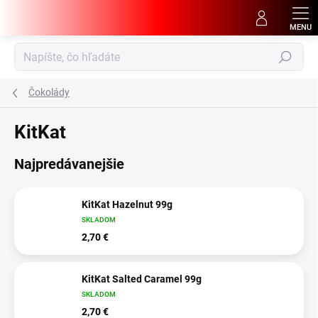
Prejsť
na
obsah
Hľadať
Čokolády
KitKat
Najpredávanejšie
KitKat Hazelnut 99g
SKLADOM
2,70 €
KitKat Salted Caramel 99g
SKLADOM
2,70 €