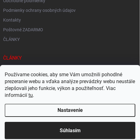
Obchodné podmienky
Podmienky ochrany osobných údajov
Kontakty
Poštovné ZADARMO
ČLÁNKY
ČLÁNKY
Tisíce produktov skladom
Používame cookies, aby sme Vám umožnili pohodlné
prezeranie webu a vďaka analýze prevádzky webu neustále
Rýchle doručenie
zlepšovali jeho funkcie, výkon a použiteľnosť. Viac
Ekologické balenie
informácií
tu
.
Nastavenie
Copyright 2026
Megacukrovinky.sk
. Všetky práva vyhradené.
Upraviť
nastavenie cookies
Súhlasím
Vytvoril Shoptet