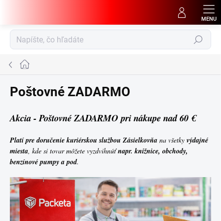
Prejsť
na
obsah
Hľadať
Domov
Poštovné ZADARMO
Akcia - Poštovné ZADARMO
pri nákupe nad 60 €
Platí pre doručenie kuriérskou službou Zásielkovňa
na všetky
výdajné
miesta
, kde si tovar môžete vyzdvihnúť
napr. knižnice, obchody,
benzínové pumpy a pod
.