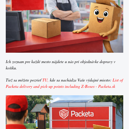
Ich zoznam pre každé mesto nájdete u nás pri objednávke dopravy v
košíku.
Tiež sa môžete pozrieť
TU
,
kde sa nachádza Vaše výdajné miesto:
List of
Packeta delivery and pick-up points including Z-Boxes - Packeta.sk