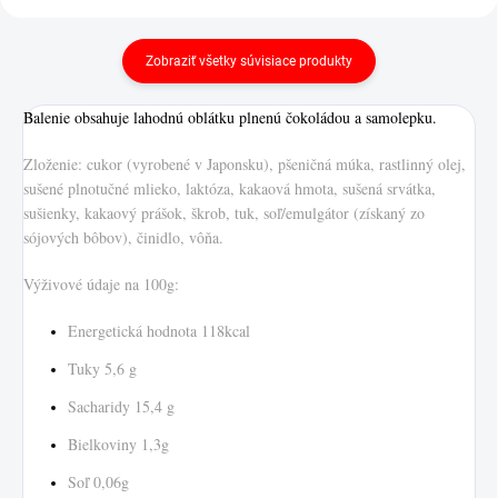
Zobraziť všetky súvisiace produkty
Balenie obsahuje lahodnú oblátku plnenú čokoládou a samolepku.
Zloženie: cukor (vyrobené v Japonsku), pšeničná múka, rastlinný olej,
sušené plnotučné mlieko, laktóza, kakaová hmota, sušená srvátka,
sušienky, kakaový prášok, škrob, tuk, soľ/emulgátor (získaný zo
sójových bôbov), činidlo, vôňa.
Výživové údaje na 100g:
Energetická hodnota 118kcal
Tuky 5,6 g
Sacharidy 15,4 g
Bielkoviny 1,3g
Soľ 0,06g