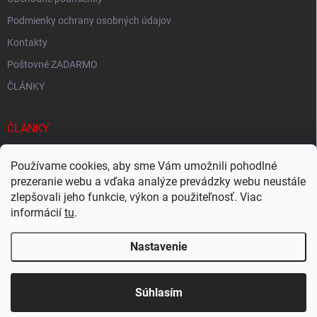
Podmienky ochrany osobných údajov
Kontakty
Poštovné ZADARMO
ČLÁNKY
ČLÁNKY
Tisíce produktov skladom
Používame cookies, aby sme Vám umožnili pohodlné
Rýchle doručenie
prezeranie webu a vďaka analýze prevádzky webu neustále
zlepšovali jeho funkcie, výkon a použiteľnosť. Viac
Ekologické balenie
informácií
tu
.
Nastavenie
Copyright 2026
Megacukrovinky.sk
. Všetky práva vyhradené.
Upraviť
nastavenie cookies
Súhlasím
Vytvoril Shoptet