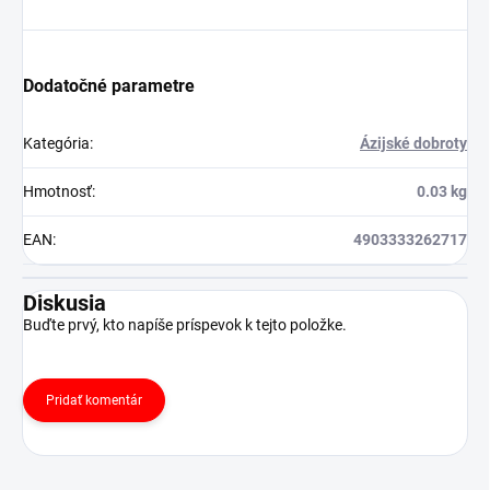
Dodatočné parametre
Kategória
:
Ázijské dobroty
Hmotnosť
:
0.03 kg
EAN
:
4903333262717
Diskusia
Buďte prvý, kto napíše príspevok k tejto položke.
Pridať komentár