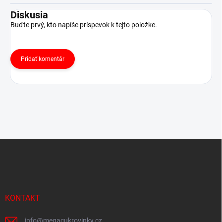
Diskusia
Buďte prvý, kto napíše príspevok k tejto položke.
Pridať komentár
Z
á
p
ä
t
i
KONTAKT
e
info
@
megacukrovinky.cz