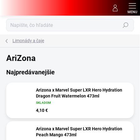
Prejsť
na
obsah
Hľadať
Limonády a čaje
AriZona
Najpredávanejšie
Arizona x Marvel Super LXR Hero Hydration
Dragon Fruit Watermelon 473ml
SKLADOM
4,10 €
Arizona x Marvel Super LXR Hero Hydration
Peach Mango 473ml