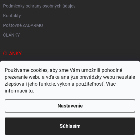
Podmienky ochrany osobných údajov
Kontakty
Poštovné ZADARMO
ČLÁNKY
ČLÁNKY
Tisíce produktov skladom
Používame cookies, aby sme Vám umožnili pohodlné
Rýchle doručenie
prezeranie webu a vďaka analýze prevádzky webu neustále
zlepšovali jeho funkcie, výkon a použiteľnosť. Viac
Ekologické balenie
informácií
tu
.
Nastavenie
Copyright 2026
Megacukrovinky.sk
. Všetky práva vyhradené.
Upraviť
nastavenie cookies
Súhlasím
Vytvoril Shoptet