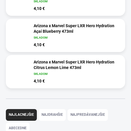
SKLADOM
4,10 €
Arizona x Marvel Super LXR Hero Hydration
Açaí Blueberry 473ml
SKLADOM
4,10 €
Arizona x Marvel Super LXR Hero Hydration
Citrus Lemon Lime 473ml
SKLADOM
4,10 €
R
a
NAJLACNEJŠIE
NAJDRAHŠIE
NAJPREDÁVANEJŠIE
d
e
ABECEDNE