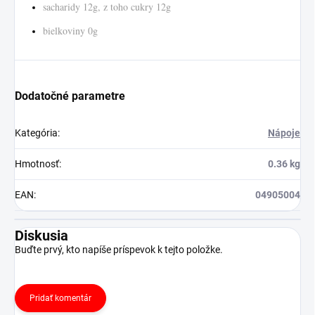
sacharidy 12g, z toho cukry 12g
bielkoviny 0g
Dodatočné parametre
Kategória
:
Nápoje
Hmotnosť
:
0.36 kg
EAN
:
04905004
Diskusia
Buďte prvý, kto napíše príspevok k tejto položke.
Pridať komentár