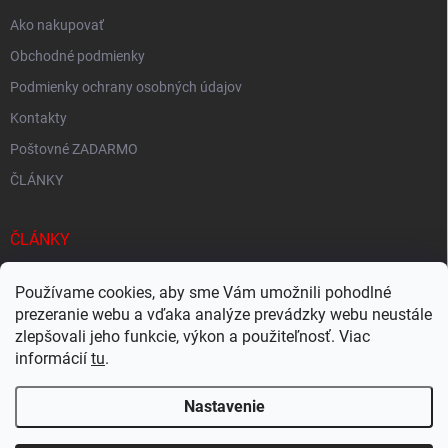
Ako nakupovať
Obchodné podmienky
Podmienky ochrany osobných údajov
Kontakty
Poštovné ZADARMO
ČLÁNKY
ČLÁNKY
Tisíce produktov skladom
Používame cookies, aby sme Vám umožnili pohodlné
Rýchle doručenie
prezeranie webu a vďaka analýze prevádzky webu neustále
zlepšovali jeho funkcie, výkon a použiteľnosť. Viac
Ekologické balenie
informácií
tu
.
Nastavenie
Copyright 2026
Megacukrovinky.sk
. Všetky práva vyhradené.
Upraviť