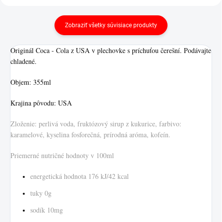
Zobraziť všetky súvisiace produkty
Originál Coca - Cola z USA v plechovke s príchuťou čerešní. Podávajte
chladené.
Objem: 355ml
Krajina pôvodu: USA
Zloženie: perlivá voda, fruktózový sirup z kukurice, farbivo:
karamelové, kyselina fosforečná, prírodná aróma, kofeín.
Priemerné nutričné hodnoty v 100ml
energetická hodnota 176 kJ/42 kcal
tuky 0g
sodík 10mg