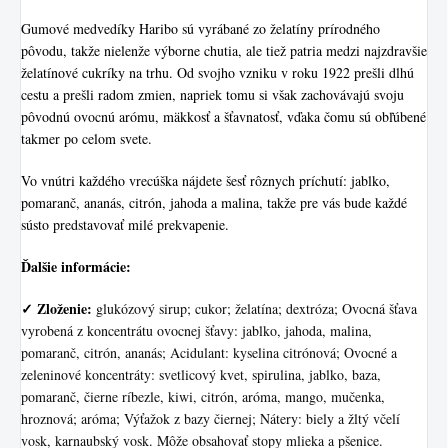
Gumové medvedíky Haribo sú vyrábané zo želatíny prírodného
pôvodu, takže nielenže výborne chutia, ale tiež patria medzi najzdravšie
želatínové cukríky na trhu. Od svojho vzniku v roku 1922 prešli dlhú
cestu a prešli radom zmien, napriek tomu si však zachovávajú svoju
pôvodnú ovocnú arómu, mäkkosť a šťavnatosť, vďaka čomu sú obľúbené
takmer po celom svete.
Vo vnútri každého vrecúška nájdete šesť rôznych príchutí: jablko,
pomaranč, ananás, citrón, jahoda a malina, takže pre vás bude každé
sústo predstavovať milé prekvapenie.
Ďalšie informácie:
✓
Zloženie:
glukózový sirup; cukor; želatína; dextróza; Ovocná šťava
vyrobená z koncentrátu ovocnej šťavy: jablko, jahoda, malina,
pomaranč, citrón, ananás; Acidulant: kyselina citrónová; Ovocné a
zeleninové koncentráty: svetlicový kvet, spirulina, jablko, baza,
pomaranč, čierne ríbezle, kiwi, citrón, aróma, mango, mučenka,
hroznová; aróma; Výťažok z bazy čiernej; Nátery: biely a žltý včelí
vosk, karnaubský vosk. Môže obsahovať stopy mlieka a pšenice.