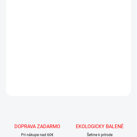
−
+
Pridať do košíka
Kýblik plný chutných Haribo medvedíkov obsahuje neuveriteľných
100
vrecúšok naplnených malými gumovými cukríkmi.
5 ks na objednávku
Haribo je veľmi žiadané, preto sme nastavili limit
,
aby mal šancu každý.
Ďakujeme za pochopenie a prajeme sladký nákup.
DETAILNÉ INFORMÁCIE
OPÝTAŤ SA
DOPRAVA ZADARMO
EKOLOGICKY BALENÉ
Pri nákupe nad 60€
Šetrne k prírode