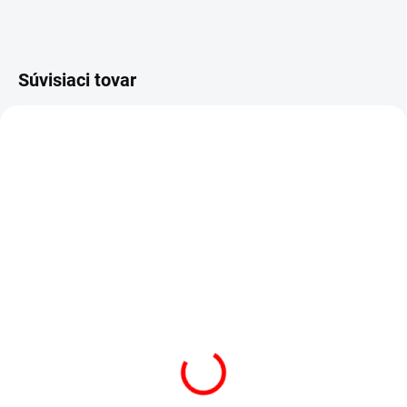
Súvisiaci tovar
SKLADOM
SKLADOM
Haribo balla stixx
pelendreky malina 150 ks
Haribo Pick&Party P.Mini
748g
11,90 €
14,40 €
Do košíka
Do košíka