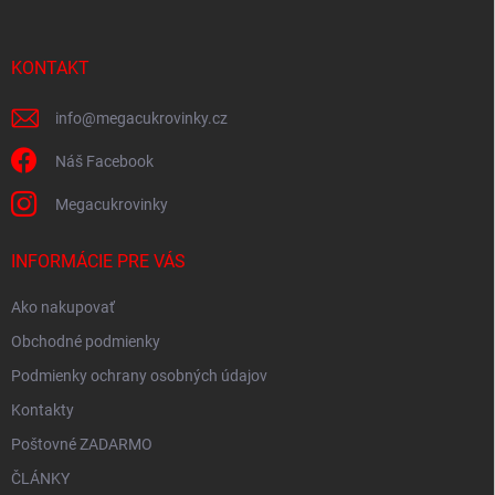
ä
t
i
KONTAKT
e
info
@
megacukrovinky.cz
Náš Facebook
Megacukrovinky
INFORMÁCIE PRE VÁS
Ako nakupovať
Obchodné podmienky
Podmienky ochrany osobných údajov
Kontakty
Poštovné ZADARMO
ČLÁNKY