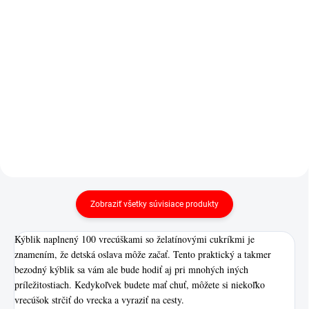
Podlhovasté pelendreky
Haribo Pick & Party ponúka
v kombinácii dvoch príchutí -
výber toho najlepšie od
maliny a černice vo veľkom
značky Haribo.
balení!
Zobraziť všetky súvisiace produkty
Kýblik naplnený 100 vrecúškami so želatínovými cukríkmi je
znamením, že detská oslava môže začať. Tento praktický a takmer
bezodný kýblik sa vám ale bude hodiť aj pri mnohých iných
príležitostiach. Kedykoľvek budete mať chuť, môžete si niekoľko
vrecúšok strčiť do vrecka a vyraziť na cesty.