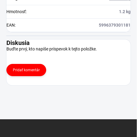
Hmotnosť
:
1.2 kg
EAN
:
5996379301181
Diskusia
Buďte prvý, kto napíše príspevok k tejto položke.
Pridať komentár
Z
á
p