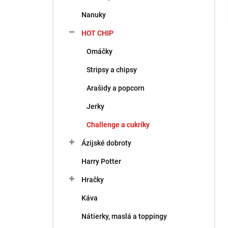
l
Nanuky
HOT CHIP
Omáčky
Stripsy a chipsy
Arašidy a popcorn
Jerky
Challenge a cukríky
Ázijské dobroty
Harry Potter
Hračky
Káva
Nátierky, maslá a toppingy