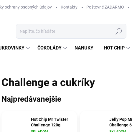
ky ochrany osobných údajov
Kontakty
Poštovné ZADARMO
Hľadať
UKROVINKY
ČOKOLÁDY
NANUKY
HOT CHIP
Challenge a cukríky
Najpredávanejšie
Hot Chip Mr Twister
Jelly Pop M
Challenge 120g
Challenge 6
SKLADOM
SKLADOM