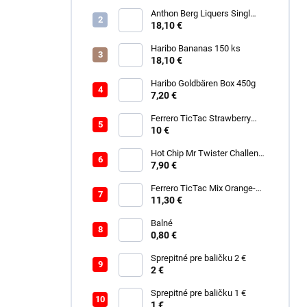
Anthon Berg Liquers Singl
Malt 230G
18,10 €
Haribo Bananas 150 ks
18,10 €
Haribo Goldbären Box 450g
7,20 €
Ferrero TicTac Strawberry
228g
10 €
Hot Chip Mr Twister Challenge
120g
7,90 €
Ferrero TicTac Mix Orange-
Mint 255g
11,30 €
Balné
0,80 €
Sprepitné pre baličku 2 €
2 €
Sprepitné pre baličku 1 €
1 €