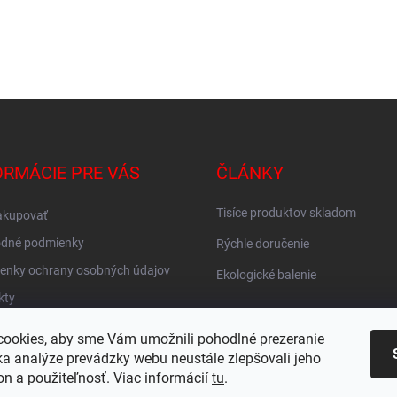
i
e
p
r
v
k
y
v
ý
p
ORMÁCIE PRE VÁS
ČLÁNKY
i
s
u
Tisíce produktov skladom
akupovať
dné podmienky
Rýchle doručenie
enky ochrany osobných údajov
Ekologické balenie
kty
vné ZADARMO
ookies, aby sme Vám umožnili pohodlné prezeranie
KY
a analýze prevádzky webu neustále zlepšovali jeho
on a použiteľnosť. Viac informácií
tu
.