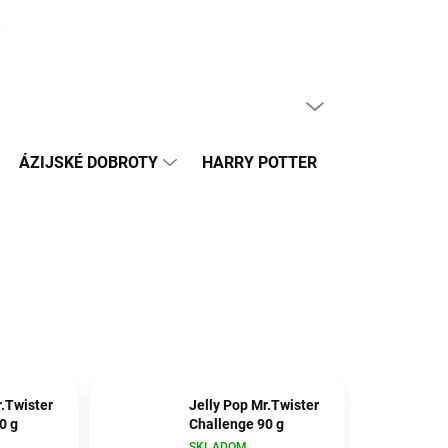
ČLÁNKY
PRÁZDNY KOŠÍK
NÁKUPNÝ
KOŠÍK
ÁZIJSKÉ DOBROTY
HARRY POTTER
HRAČKY
r.Twister
Jelly Pop Mr.Twister
0 g
Challenge 90 g
SKLADOM