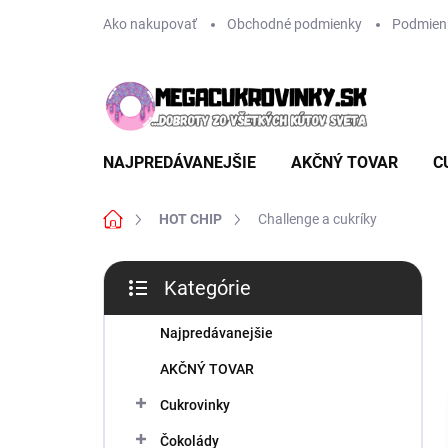
Prejsť
Ako nakupovať
Obchodné podmienky
Podmien
na
obsah
NAJPREDÁVANEJŠIE
AKČNÝ TOVAR
C
Domov
HOT CHIP
Challenge a cukríky
B
Kategórie
o
Preskočiť
č
kategórie
n
Najpredávanejšie
ý
AKČNÝ TOVAR
p
a
Cukrovinky
n
Čokolády
e