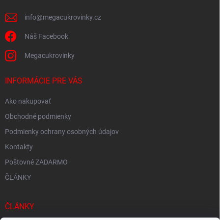
e
k
y
info
@
megacukrovinky.cz
v
ý
Náš Facebook
p
i
Megacukrovinky
s
u
INFORMÁCIE PRE VÁS
Ako nakupovať
Obchodné podmienky
Podmienky ochrany osobných údajov
Kontakty
Poštovné ZADARMO
ČLÁNKY
ČLÁNKY