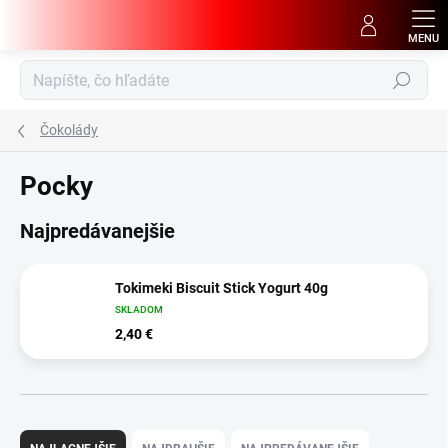
Prejsť
na
obsah
Hľadať
Čokolády
Pocky
Najpredávanejšie
Tokimeki Biscuit Stick Yogurt 40g
SKLADOM
2,40 €
R
a