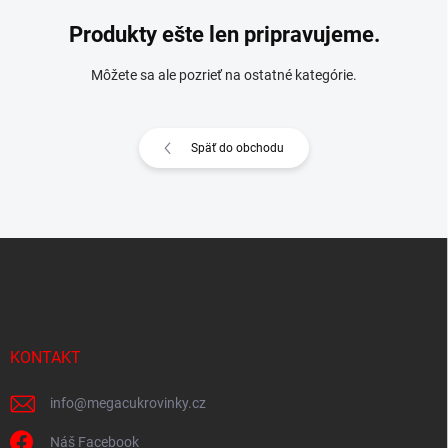
Produkty ešte len pripravujeme.
Môžete sa ale pozrieť na ostatné kategórie.
Späť do obchodu
Z
á
p
ä
t
i
KONTAKT
e
info
@
megacukrovinky.cz
Náš Facebook