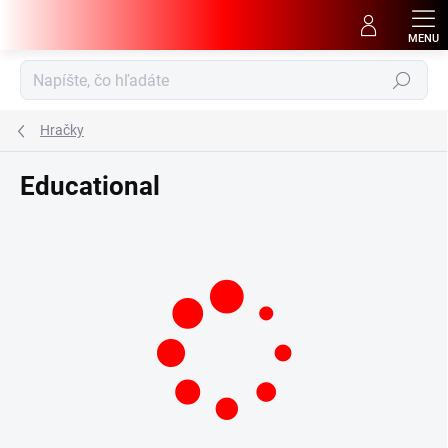
Prejsť
na
obsah
Hľadať
Hračky
Educational