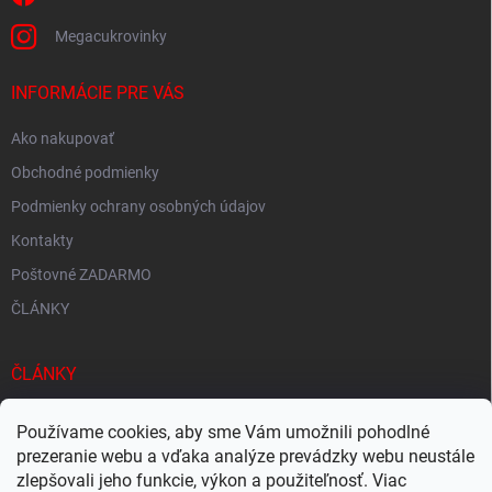
Megacukrovinky
INFORMÁCIE PRE VÁS
Ako nakupovať
Obchodné podmienky
Podmienky ochrany osobných údajov
Kontakty
Poštovné ZADARMO
ČLÁNKY
ČLÁNKY
Tisíce produktov skladom
Používame cookies, aby sme Vám umožnili pohodlné
Rýchle doručenie
prezeranie webu a vďaka analýze prevádzky webu neustále
zlepšovali jeho funkcie, výkon a použiteľnosť. Viac