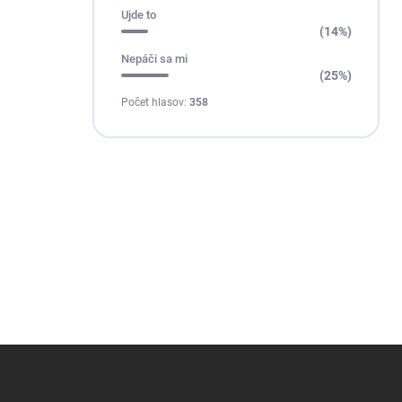
Ujde to
(14%)
Nepáči sa mi
(25%)
Počet hlasov:
358
Z
á
p