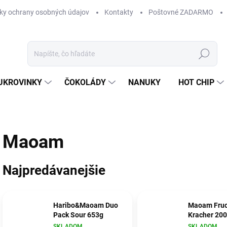
ky ochrany osobných údajov
Kontakty
Poštovné ZADARMO
Hľadať
UKROVINKY
ČOKOLÁDY
NANUKY
HOT CHIP
Maoam
Najpredávanejšie
Haribo&Maoam Duo
Maoam Fruc
Pack Sour 653g
Kracher 20
SKLADOM
SKLADOM