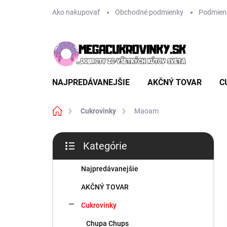
Prejsť
Ako nakupovať
Obchodné podmienky
Podmien
na
obsah
NAJPREDÁVANEJŠIE
AKČNÝ TOVAR
C
Domov
Cukrovinky
Maoam
B
Kategórie
o
Preskočiť
č
kategórie
n
Najpredávanejšie
ý
AKČNÝ TOVAR
p
a
Cukrovinky
n
Chupa Chups
e