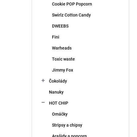
Cookie POP Popcorn
Swirlz Cotton Candy
DWEEBS
Fini
Warheads
Toxic waste
Jimmy Fox
Čokolády
Nanuky
HOT CHIP
Omáčky
Stripsy a chipsy
Arašidy a popcorn