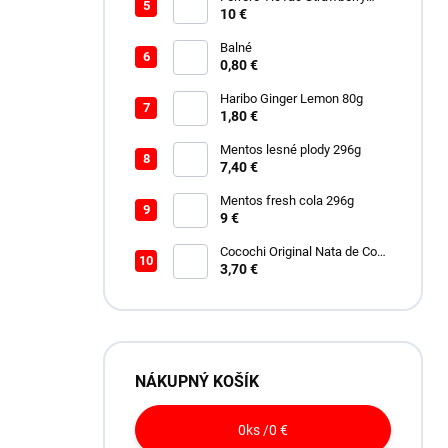
228g
10 €
Balné
0,80 €
Haribo Ginger Lemon 80g
1,80 €
Mentos lesné plody 296g
7,40 €
Mentos fresh cola 296g
9 €
Cocochi Original Nata de Coco
450ml
3,70 €
NÁKUPNÝ KOŠÍK
0
ks /
0 €