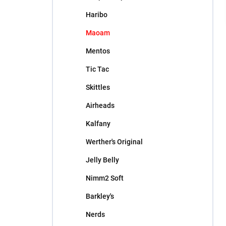
l
Haribo
Maoam
Mentos
Tic Tac
Skittles
Airheads
Kalfany
Werther's Original
Jelly Belly
Nimm2 Soft
Barkley's
Nerds