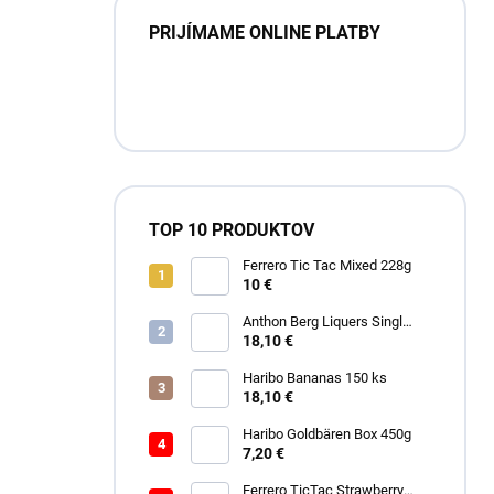
PRIJÍMAME ONLINE PLATBY
TOP 10 PRODUKTOV
Ferrero Tic Tac Mixed 228g
10 €
Anthon Berg Liquers Singl
Malt 230G
18,10 €
Haribo Bananas 150 ks
18,10 €
Haribo Goldbären Box 450g
7,20 €
Ferrero TicTac Strawberry