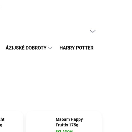
ČLÁNKY
PRÁZDNY KOŠÍK
NÁKUPNÝ
KOŠÍK
ÁZIJSKÉ DOBROTY
HARRY POTTER
HRAČKY
ht
Maoam Happy
0g
Fruttis 175g
SKLADOM