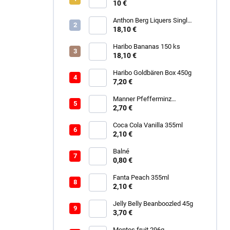
10 €
Anthon Berg Liquers Singl
Malt 230G
18,10 €
Haribo Bananas 150 ks
18,10 €
Haribo Goldbären Box 450g
7,20 €
Manner Pfefferminz
Schokolade 150g
2,70 €
Coca Cola Vanilla 355ml
2,10 €
Balné
0,80 €
Fanta Peach 355ml
2,10 €
Jelly Belly Beanboozled 45g
3,70 €
Mentos fruit 296g