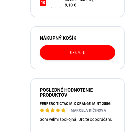
9,10 €
NÁKUPNÝ KOŠÍK
0
ks /
0 €
POSLEDNÉ HODNOTENIE
PRODUKTOV
FERRERO TICTAC MIX ORANGE-MINT 255G
MARCELA KIČINOVÁ
Som veľmi spokojná. Určite odporúčam.