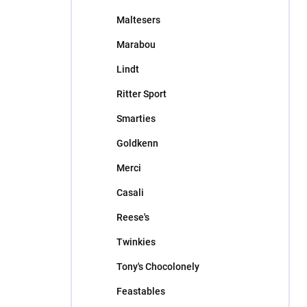
Maltesers
Marabou
Lindt
Ritter Sport
Smarties
Goldkenn
Merci
Casali
Reese's
Twinkies
Tony's Chocolonely
Feastables