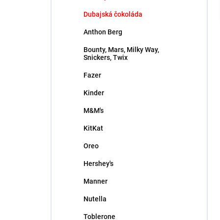
l
Dubajská čokoláda
Anthon Berg
Bounty, Mars, Milky Way,
Snickers, Twix
Fazer
Kinder
M&M's
KitKat
Oreo
Hershey's
Manner
Nutella
Toblerone