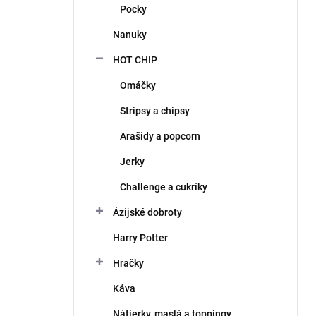
Pocky
Nanuky
HOT CHIP
Omáčky
Stripsy a chipsy
Arašidy a popcorn
Jerky
Challenge a cukríky
Ázijské dobroty
Harry Potter
Hračky
Káva
Nátierky, maslá a toppingy