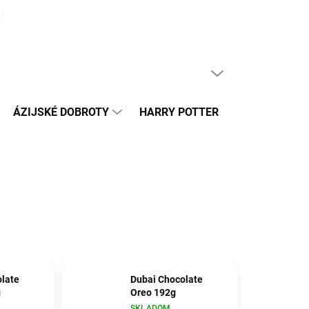
ČLÁNKY
PRÁZDNY KOŠÍK
NÁKUPNÝ
KOŠÍK
ÁZIJSKÉ DOBROTY
HARRY POTTER
HRAČKY
late
Dubai Chocolate
g
Oreo 192g
SKLADOM