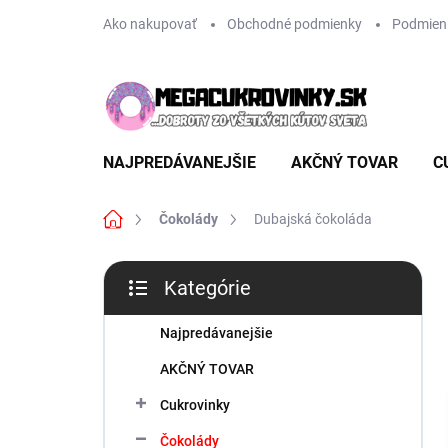
Prejsť
Ako nakupovať
Obchodné podmienky
Podmien
na
obsah
NAJPREDÁVANEJŠIE
AKČNÝ TOVAR
C
Domov
Čokolády
Dubajská čokoláda
B
Kategórie
o
Preskočiť
č
kategórie
n
Najpredávanejšie
ý
AKČNÝ TOVAR
p
a
Cukrovinky
n
Čokolády
e