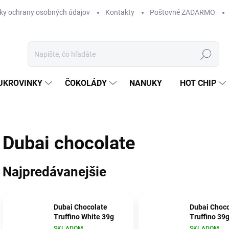
ky ochrany osobných údajov
Kontakty
Poštovné ZADARMO
Hľadať
UKROVINKY
ČOKOLÁDY
NANUKY
HOT CHIP
Dubai chocolate
Najpredávanejšie
Dubai Chocolate
Dubai Choco
Truffino White 39g
Truffino 39
SKLADOM
SKLADOM