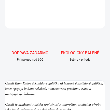
Luxusné čokoládové guľôčky s rumom a kokosom.
DETAILNÉ INFORMÁCIE
OPÝTAŤ SA
DOPRAVA ZADARMO
EKOLOGICKY BALENÉ
Pri nákupe nad 60€
Šetrne k prírode
Casali Rum-Kokos čokoládové guľôčky sú luxusné čokoládové guľôčky,
ktoré spájajú bohatú čokoládu s intenzívnou príchuťou rumu a
osviežujúcim kokosom.
Casali
je uznávaná rakúska spoločnosť s dlhoročnou tradíciou výroby
lahodných cukroviniek a čokoládových špecialít.