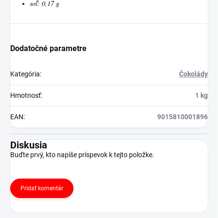
soľ: 0,17 g
Dodatočné parametre
Kategória
:
Čokolády
Hmotnosť
:
1 kg
EAN
:
9015810001896
Diskusia
Buďte prvý, kto napíše príspevok k tejto položke.
Pridať komentár