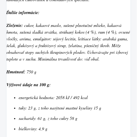
Ďalšie informácie:
Zloženie:
cukor, kakaové maslo, sušené plnotučné mlieko, kakaová
hmota, sušená sladká srvátka, strúhaný kokos (4 %), rum (4 %), ovsené
vločky, aróma, emulgátor: sójový lecitín, leštiace látky: arabská guma,
šelak, glukózový a fruktózový sirup, želatína, pšeničný škrob. Môže
obsahovať stopy suchých škrupinových plodov. Uchovávajte pri izbovej
teplote a v suchu. Minimálna trvanlivosť do: viď obal.
Hmotnosť:
750 g
Výživové údaje na 100 g:
energetická hodnota: 2058 kJ / 492 kcal
tuky: 23 g, z toho nasýtené mastné kyseliny 15 g
sacharidy: 61 g, z toho cukry 58 g
bielkoviny: 4,9 g