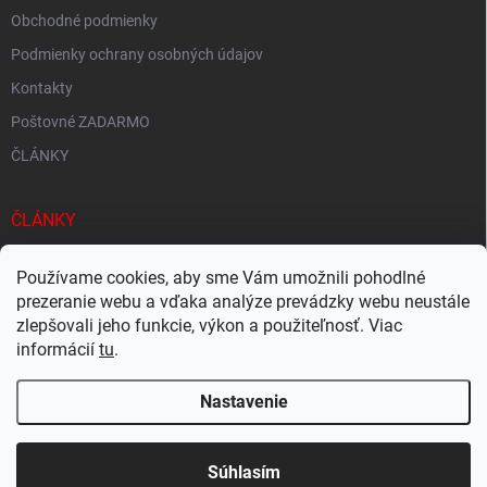
Obchodné podmienky
Podmienky ochrany osobných údajov
Kontakty
Poštovné ZADARMO
ČLÁNKY
ČLÁNKY
Tisíce produktov skladom
Používame cookies, aby sme Vám umožnili pohodlné
prezeranie webu a vďaka analýze prevádzky webu neustále
Rýchle doručenie
zlepšovali jeho funkcie, výkon a použiteľnosť. Viac
Ekologické balenie
informácií
tu
.
Nastavenie
Copyright 2026
Megacukrovinky.sk
. Všetky práva vyhradené.
Upraviť
nastavenie cookies
Súhlasím