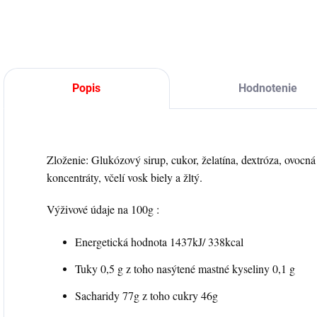
d
Popis
Hodnotenie
Zloženie: Glukózový sirup, cukor, želatína, dextróza, ovocná 
koncentráty, včelí vosk biely a žltý.
Výživové údaje na 100g :
Energetická hodnota 1437kJ/ 338kcal
Tuky 0,5 g z toho nasýtené mastné kyseliny 0,1 g
Sacharidy 77g z toho cukry 46g