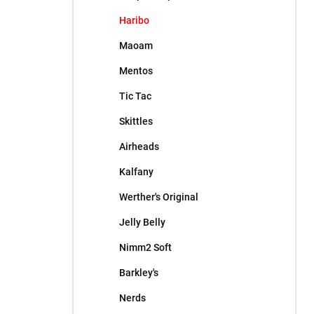
l
Haribo
Maoam
Mentos
Tic Tac
Skittles
Airheads
Kalfany
Werther's Original
Jelly Belly
Nimm2 Soft
Barkley's
Nerds