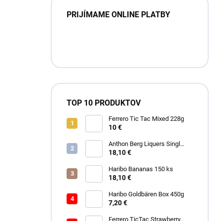
PRIJÍMAME ONLINE PLATBY
TOP 10 PRODUKTOV
Ferrero Tic Tac Mixed 228g
10 €
Anthon Berg Liquers Singl
Malt 230G
18,10 €
Haribo Bananas 150 ks
18,10 €
Haribo Goldbären Box 450g
7,20 €
Ferrero TicTac Strawberry