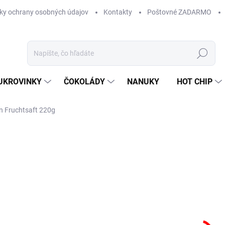
ky ochrany osobných údajov
Kontakty
Poštovné ZADARMO
Hľadať
UKROVINKY
ČOKOLÁDY
NANUKY
HOT CHIP
n Fruchtsaft 220g
Neohodnotené
Podrobnosti hodnotenia
ZNAČKA:
HARIBO
4,
Jedn
SK
cena
MÔŽ
DO:
11.