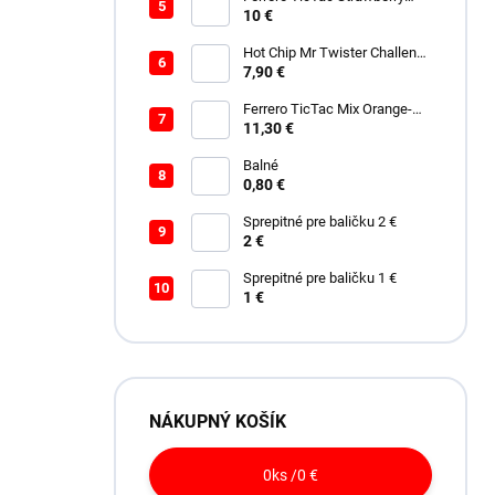
228g
10 €
Hot Chip Mr Twister Challenge
120g
7,90 €
Ferrero TicTac Mix Orange-
Mint 255g
11,30 €
Balné
0,80 €
Sprepitné pre baličku 2 €
2 €
Sprepitné pre baličku 1 €
1 €
NÁKUPNÝ KOŠÍK
0
ks /
0 €