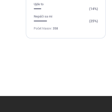
Ujde to
(14%)
Nepáči sa mi
(25%)
Počet hlasov:
358
Z
á
p