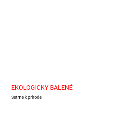
−
+
Pridať do košíka
né želé s 25% ovocnej šťavy z koncentrátov.
ILNÉ INFORMÁCIE
OPÝTAŤ SA
EKOLOGICKY BALENÉ
Šetrne k prírode