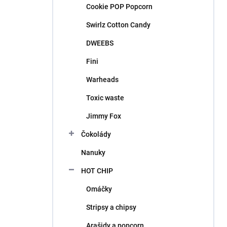
Cookie POP Popcorn
Swirlz Cotton Candy
DWEEBS
Fini
Warheads
Toxic waste
Jimmy Fox
Čokolády
Nanuky
HOT CHIP
Omáčky
Stripsy a chipsy
Arašidy a popcorn