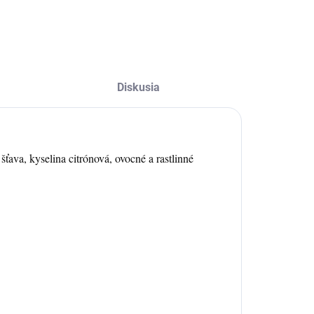
kusmi.
oslova na kvantá.
Diskusia
šťava, kyselina citrónová, ovocné a rastlinné