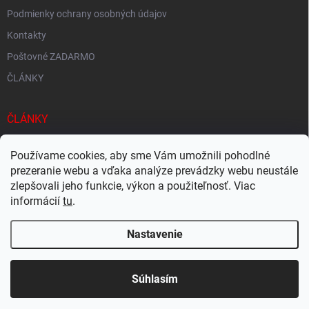
Podmienky ochrany osobných údajov
Kontakty
Poštovné ZADARMO
ČLÁNKY
ČLÁNKY
Tisíce produktov skladom
Používame cookies, aby sme Vám umožnili pohodlné
Rýchle doručenie
prezeranie webu a vďaka analýze prevádzky webu neustále
zlepšovali jeho funkcie, výkon a použiteľnosť. Viac
Ekologické balenie
informácií
tu
.
Nastavenie
Copyright 2026
Megacukrovinky.sk
. Všetky práva vyhradené.
Upraviť
nastavenie cookies
Súhlasím
Vytvoril Shoptet