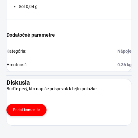
Soľ 0,04 g
Dodatočné parametre
Kategória
:
Nápoje
Hmotnosť
:
0.36 kg
Diskusia
Buďte prvý, kto napíše príspevok k tejto položke.
Pridať komentár