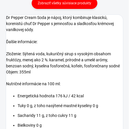
Zobraziť všetky súvisiace produkty
Dr Pepper Cream Soda je nápoj, ktorý kombinuje klasickú,
korenistú chuť Dr Pepper s jemnosťou a sladkosťou krémovej
vanilkovej sódy.
Ďalšie informácie:
Zloženie: Sýtená voda, kukuričný sirup s vysokým obsahom
fruktózy, menej ako 2 %: karamel, prírodné a umelé arómy,
benzoan sodný, kyselina fosforečná, kofeín, fosforečnany sodné
Objem: 355ml
Nutričné informácie na 100 ml:
Energetická hodnota 176 kJ / 42 kcal
Tuky 0 g, z toho nasýtené mastné kyseliny 0 g
Sacharidy 11 g, z toho cukry 11 g
Bielkoviny 0 g