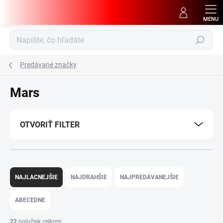
Prejsť
na
obsah
Hľadať
Predávané značky
Mars
OTVORIŤ FILTER
R
a
NAJLACNEJŠIE
NAJDRAHŠIE
NAJPREDÁVANEJŠIE
d
e
ABECEDNE
n
i
22
položiek celkom