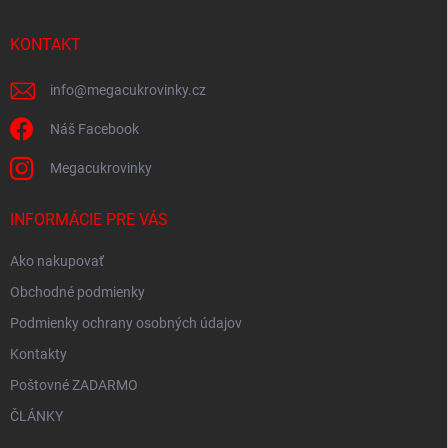
ä
k
e
t
y
v
i
KONTAKT
ý
e
p
info
@
megacukrovinky.cz
i
s
Náš Facebook
u
Megacukrovinky
INFORMÁCIE PRE VÁS
Ako nakupovať
Obchodné podmienky
Podmienky ochrany osobných údajov
Kontakty
Poštovné ZADARMO
ČLÁNKY