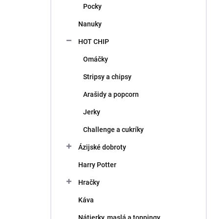
Pocky
Nanuky
HOT CHIP
Omáčky
Stripsy a chipsy
Arašidy a popcorn
Jerky
Challenge a cukríky
Ázijské dobroty
Harry Potter
Hračky
Káva
Nátierky, maslá a toppingy