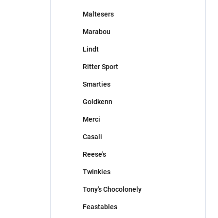
Maltesers
Marabou
Lindt
Ritter Sport
Smarties
Goldkenn
Merci
Casali
Reese's
Twinkies
Tony's Chocolonely
Feastables