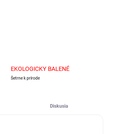
−
+
Pridať do košíka
OPÝTAŤ SA
EKOLOGICKY BALENÉ
Šetrne k prírode
Diskusia