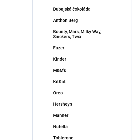
l
Dubajská čokoláda
Anthon Berg
Bounty, Mars, Milky Way,
Snickers, Twix
Fazer
Kinder
M&M's
KitKat
Oreo
Hershey's
Manner
Nutella
Toblerone