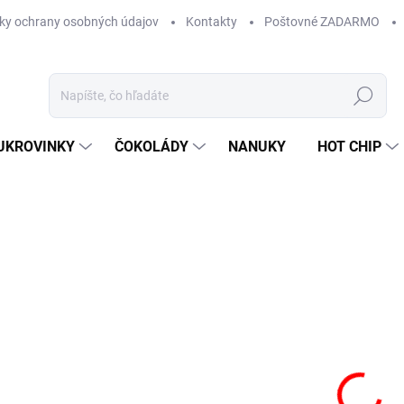
ky ochrany osobných údajov
Kontakty
Poštovné ZADARMO
Hľadať
UKROVINKY
ČOKOLÁDY
NANUKY
HOT CHIP
Neohodnotené
Podrobnosti hodnotenia
ZNAČKA:
MARS
8,
Jedn
SK
cena
MÔŽ
DO:
10.