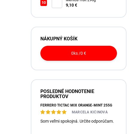
9,10 €
NÁKUPNÝ KOŠÍK
0
ks /
0 €
POSLEDNÉ HODNOTENIE
PRODUKTOV
FERRERO TICTAC MIX ORANGE-MINT 255G
MARCELA KIČINOVÁ
Som veľmi spokojná. Určite odporúčam.