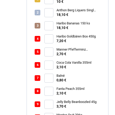
10 €
Anthon Berg Liquers Singl
Malt 230G
18,10 €
Haribo Bananas 150 ks
18,10 €
Haribo Goldbären Box 450g
7,20 €
Manner Pfefferminz
Schokolade 150g
2,70 €
Coca Cola Vanilla 355ml
2,10 €
Balné
0,80 €
Fanta Peach 355ml
2,10 €
Jelly Belly Beanboozled 45g
3,70 €
Mentos fruit 296g