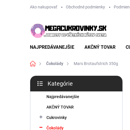
Prejsť
Ako nakupovať
Obchodné podmienky
Podmien
na
obsah
NAJPREDÁVANEJŠIE
AKČNÝ TOVAR
C
Domov
Čokolády
Mars Brotaufstrich 350g
B
Kategórie
o
Preskočiť
č
kategórie
n
Najpredávanejšie
ý
AKČNÝ TOVAR
p
a
Cukrovinky
n
Čokolády
e