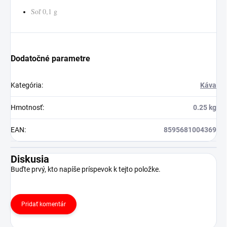
Soľ 0,1 g
Dodatočné parametre
Kategória
:
Káva
Hmotnosť
:
0.25 kg
EAN
:
8595681004369
Diskusia
Buďte prvý, kto napíše príspevok k tejto položke.
Pridať komentár