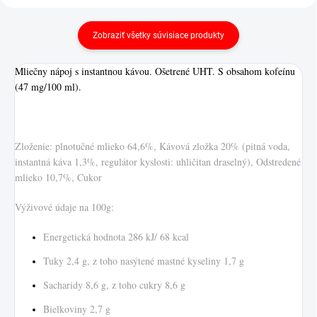
Zobraziť všetky súvisiace produkty
Mliečny nápoj s instantnou kávou. Ošetrené UHT. S obsahom kofeínu
(47 mg/100 ml).
Zloženie: plnotučné mlieko 64,6%, Kávová zložka 20% (pitná voda,
instantná káva 1,3%, regulátor kyslosti: uhličitan draselný), Odstredené
mlieko 10,7%, Cukor
Výživové údaje na 100g:
Energetická hodnota 286 kJ/ 68 kcal
Tuky 2,4 g, z toho nasýtené mastné kyseliny 1,7 g
Sacharidy 8,6 g, z toho cukry 8,6 g
Bielkoviny 2,7 g