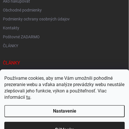
Ako nakupovať
Obchodné podmienky
Podmienky ochrany osobných údajov
Kontakty
Poštovné ZADARMO
ČLÁNKY
ČLÁNKY
Tisíce produktov skladom
Používame cookies, aby sme Vám umožnili pohodlné
Rýchle doručenie
prezeranie webu a vďaka analýze prevádzky webu neustále
zlepšovali jeho funkcie, výkon a použiteľnosť. Viac
Ekologické balenie
informácií
tu
.
Nastavenie
Copyright 2026
Megacukrovinky.sk
. Všetky práva vyhradené.
Upraviť
nastavenie cookies