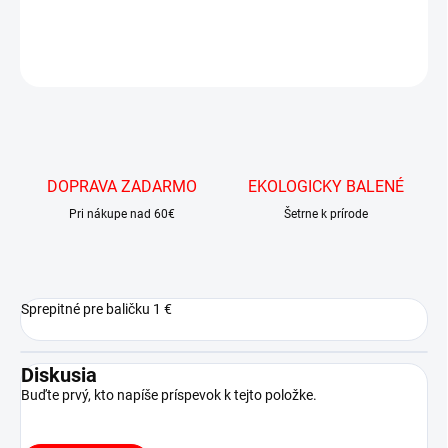
DETAILNÉ INFORMÁCIE
OPÝTAŤ SA
DOPRAVA ZADARMO
EKOLOGICKY BALENÉ
Pri nákupe nad 60€
Šetrne k prírode
Sprepitné pre baličku 1 €
Diskusia
Buďte prvý, kto napíše príspevok k tejto položke.