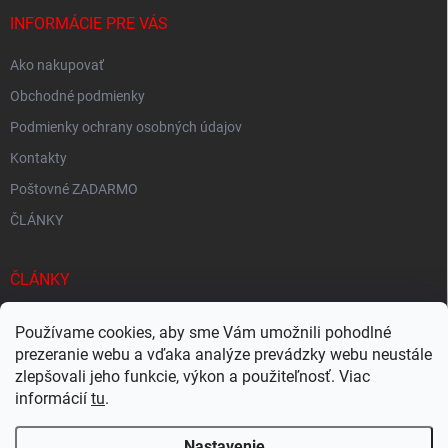
INFORMÁCIE PRE VÁS
Ako nakupovať
Obchodné podmienky
Podmienky ochrany osobných údajov
Kontakty
Poštovné ZADARMO
ČLÁNKY
ČLÁNKY
Tisíce produktov skladom
Používame cookies, aby sme Vám umožnili pohodlné
prezeranie webu a vďaka analýze prevádzky webu neustále
Rýchle doručenie
zlepšovali jeho funkcie, výkon a použiteľnosť. Viac
Ekologické balenie
informácií
tu
.
Nastavenie