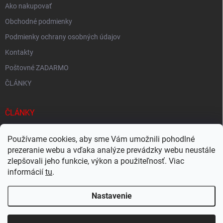
Ako nakupovať
Obchodné podmienky
Podmienky ochrany osobných údajov
Kontakty
Poštovné ZADARMO
ČLÁNKY
ČLÁNKY
Tisíce produktov skladom
Používame cookies, aby sme Vám umožnili pohodlné
Rýchle doručenie
prezeranie webu a vďaka analýze prevádzky webu neustále
zlepšovali jeho funkcie, výkon a použiteľnosť. Viac
Ekologické balenie
informácií
tu
.
Nastavenie
Copyright 2026
Megacukrovinky.sk
. Všetky práva vyhradené.
Upraviť