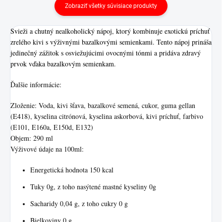
Zobraziť všetky súvisiace produkty
Svieži a chutný nealkoholický nápoj, ktorý kombinuje exotickú príchuť
zrelého kivi s výživnými bazalkovými semienkami. Tento nápoj prináša
jedinečný zážitok s osviežujúcimi ovocnými tónmi a pridáva zdravý
prvok vďaka bazalkovým semienkam.
Ďalšie informácie:
Zloženie: Voda, kivi šťava, bazalkové semená, cukor, guma gellan
(E418), kyselina citrónová, kyselina askorbová, kivi príchuť, farbivo
(E101, E160a, E150d, E132)
Objem: 290 ml
Výživové údaje na 100ml:
Energetická hodnota 150 kcal
Tuky 0g, z toho nasýtené mastné kyseliny 0g
Sacharidy 0,04 g, z toho cukry 0 g
Bielkoviny 0 g