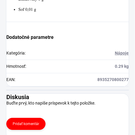
Soľ 0,01 g
Dodatočné parametre
Kategória
:
Nápoje
Hmotnosť
:
0.29 kg
EAN
:
8935270800277
Diskusia
Buďte prvý, kto napíše príspevok k tejto položke.
Pridať komentár