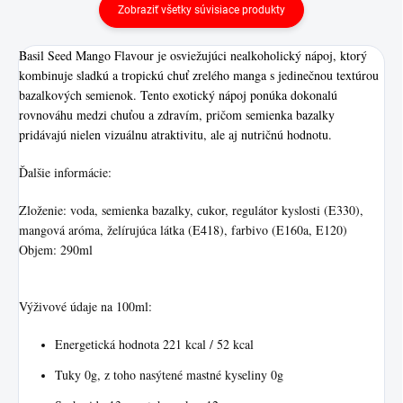
Zobraziť všetky súvisiace produkty
Basil Seed Mango Flavour je osviežujúci nealkoholický nápoj, ktorý
kombinuje sladkú a tropickú chuť zrelého manga s jedinečnou textúrou
bazalkových semienok. Tento exotický nápoj ponúka dokonalú
rovnováhu medzi chuťou a zdravím, pričom semienka bazalky
pridávajú nielen vizuálnu atraktivitu, ale aj nutričnú hodnotu.
Ďalšie informácie:
Zloženie: voda, semienka bazalky, cukor, regulátor kyslosti (E330),
mangová aróma, želírujúca látka (E418), farbivo (E160a, E120)
Objem: 290ml
Výživové údaje na 100ml:
Energetická hodnota 221 kcal / 52 kcal
Tuky 0g, z toho nasýtené mastné kyseliny 0g