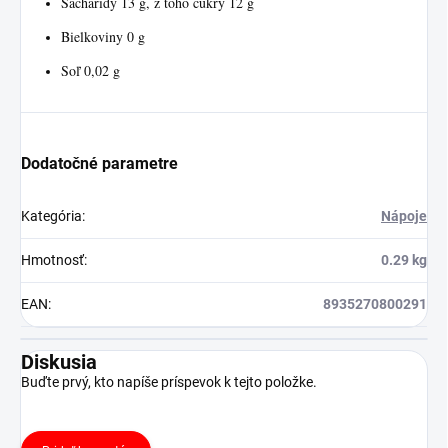
Sacharidy 13 g, z toho cukry 12 g
Bielkoviny 0 g
Soľ 0,02 g
Dodatočné parametre
Kategória
:
Nápoje
Hmotnosť
:
0.29 kg
EAN
:
8935270800291
Diskusia
Buďte prvý, kto napíše príspevok k tejto položke.