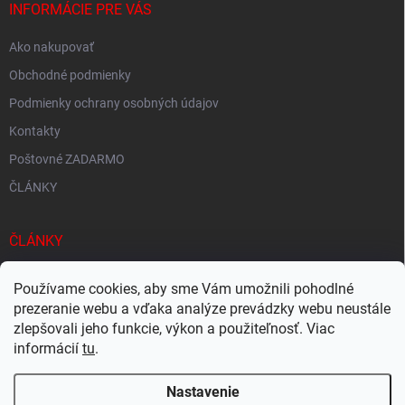
INFORMÁCIE PRE VÁS
Ako nakupovať
Obchodné podmienky
Podmienky ochrany osobných údajov
Kontakty
Poštovné ZADARMO
ČLÁNKY
ČLÁNKY
Tisíce produktov skladom
Používame cookies, aby sme Vám umožnili pohodlné
Rýchle doručenie
prezeranie webu a vďaka analýze prevádzky webu neustále
zlepšovali jeho funkcie, výkon a použiteľnosť. Viac
Ekologické balenie
informácií
tu
.
Nastavenie