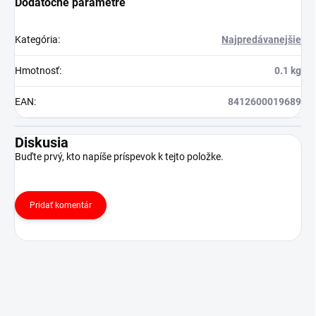
Dodatočné parametre
Kategória
:
Najpredávanejšie
Hmotnosť
:
0.1 kg
EAN
:
8412600019689
Diskusia
Buďte prvý, kto napíše príspevok k tejto položke.
Pridať komentár