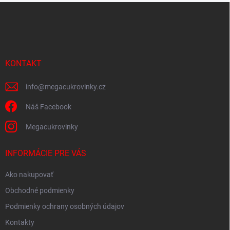
Z
á
p
ä
t
i
KONTAKT
e
info
@
megacukrovinky.cz
Náš Facebook
Megacukrovinky
INFORMÁCIE PRE VÁS
Ako nakupovať
Obchodné podmienky
Podmienky ochrany osobných údajov
Kontakty