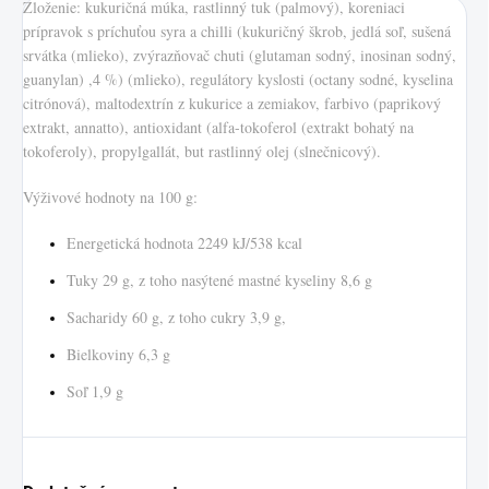
Zloženie: kukuričná múka, rastlinný tuk (palmový), koreniaci
prípravok s príchuťou syra a chilli (kukuričný škrob, jedlá soľ, sušená
srvátka (mlieko), zvýrazňovač chuti (glutaman sodný, inosinan sodný,
guanylan) ,4 %) (mlieko), regulátory kyslosti (octany sodné, kyselina
citrónová), maltodextrín z kukurice a zemiakov, farbivo (paprikový
extrakt, annatto), antioxidant (alfa-tokoferol (extrakt bohatý na
tokoferoly), propylgallát, but rastlinný olej (slnečnicový).
Výživové hodnoty na 100 g:
Energetická hodnota 2249 kJ/538 kcal
Tuky 29 g, z toho nasýtené mastné kyseliny 8,6 g
Sacharidy 60 g, z toho cukry 3,9 g,
Bielkoviny 6,3 g
Soľ 1,9 g