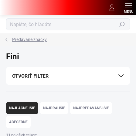
Prejsť
na
obsah
Hľadať
Predávané značky
Fini
OTVORIŤ FILTER
R
a
NAJLACNEJŠIE
NAJDRAHŠIE
NAJPREDÁVANEJŠIE
d
e
ABECEDNE
n
i
11
položiek celkom