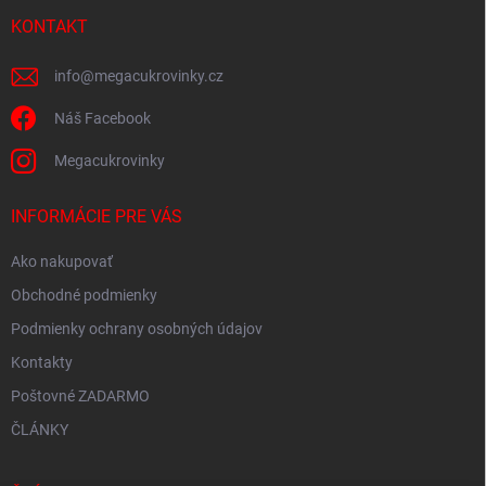
t
r
i
KONTAKT
v
e
k
y
info
@
megacukrovinky.cz
v
ý
Náš Facebook
p
i
Megacukrovinky
s
u
INFORMÁCIE PRE VÁS
Ako nakupovať
Obchodné podmienky
Podmienky ochrany osobných údajov
Kontakty
Poštovné ZADARMO
ČLÁNKY