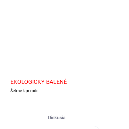
−
+
Pridať do košíka
ka s príchuťou citróna a limetky.
ILNÉ INFORMÁCIE
OPÝTAŤ SA
EKOLOGICKY BALENÉ
Šetrne k prírode
Diskusia