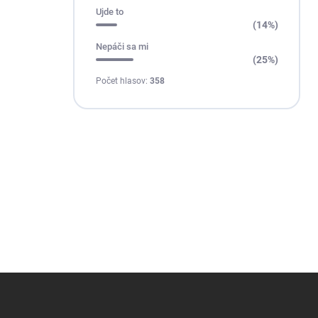
Ujde to
(14%)
Nepáči sa mi
(25%)
Počet hlasov:
358
Z
á
p