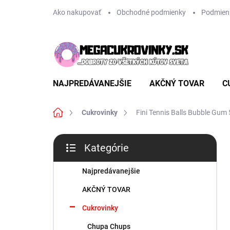
Prejsť
Ako nakupovať
Obchodné podmienky
Podmien
na
obsah
NAJPREDÁVANEJŠIE
AKČNÝ TOVAR
C
Domov
Cukrovinky
Fini Tennis Balls Bubble Gum
B
Kategórie
o
Preskočiť
č
kategórie
n
Najpredávanejšie
ý
AKČNÝ TOVAR
p
a
Cukrovinky
n
Chupa Chups
e