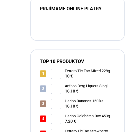
PRIJÍMAME ONLINE PLATBY
TOP 10 PRODUKTOV
Ferrero Tic Tac Mixed 228g
10 €
Anthon Berg Liquers Singl
Malt 230G
18,10 €
Haribo Bananas 150 ks
18,10 €
Haribo Goldbären Box 450g
7,20 €
Ferrero TicTac Strawberry