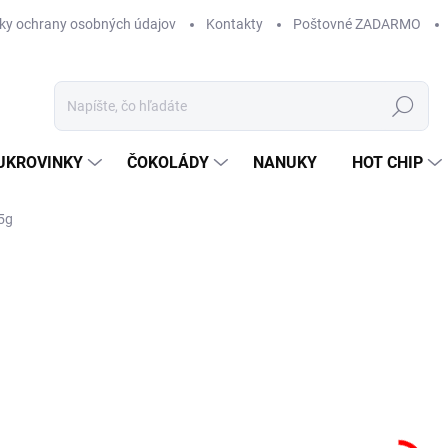
ky ochrany osobných údajov
Kontakty
Poštovné ZADARMO
Hľadať
UKROVINKY
ČOKOLÁDY
NANUKY
HOT CHIP
 5g
Neohodnotené
Podrobnosti hodnotenia
ZNAČKA:
FINI
0,
Jedn
SK
cena
MÔŽ
DO:
11.