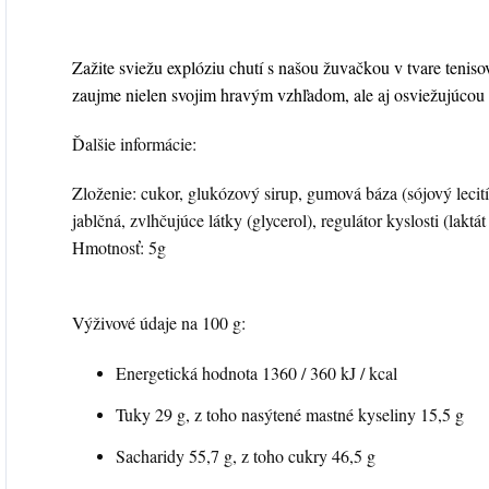
Zažite sviežu explóziu chutí s našou žuvačkou v tvare teniso
zaujme nielen svojim hravým vzhľadom, ale aj osviežujúcou 
Ďalšie informácie:
Zloženie: cukor, glukózový sirup, gumová báza (sójový lecití
jablčná, zvlhčujúce látky (glycerol), regulátor kyslosti (lakt
Hmotnosť: 5g
Výživové údaje na 100 g:
Energetická hodnota 1360 / 360 kJ / kcal
Tuky 29 g, z toho nasýtené mastné kyseliny 15,5 g
Sacharidy 55,7 g, z toho cukry 46,5 g