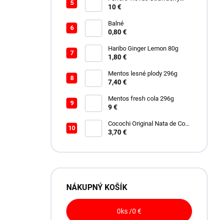
228g
10 €
Balné
0,80 €
Haribo Ginger Lemon 80g
1,80 €
Mentos lesné plody 296g
7,40 €
Mentos fresh cola 296g
9 €
Cocochi Original Nata de Coco
450ml
3,70 €
NÁKUPNÝ KOŠÍK
0
ks /
0 €