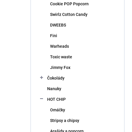
Cookie POP Popcorn
Swirlz Cotton Candy
DWEEBS
Fini
Warheads
Toxic waste
Jimmy Fox
Čokolády
Nanuky
HOT CHIP
Omáčky
Stripsy a chipsy
Arašidy a popcorn