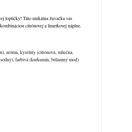
vej loptičky! Táto unikátna žuvačka vás
kombináciou citrónovej a limetkovej náplne.
n), aróma, kyseliny (citrónová, mliečna,
át sodný), farbivá (kurkumín, brilantný mod)