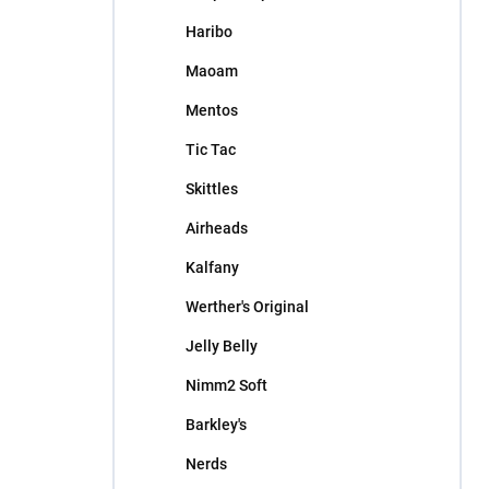
l
Haribo
Maoam
Mentos
Tic Tac
Skittles
Airheads
Kalfany
Werther's Original
Jelly Belly
Nimm2 Soft
Barkley's
Nerds