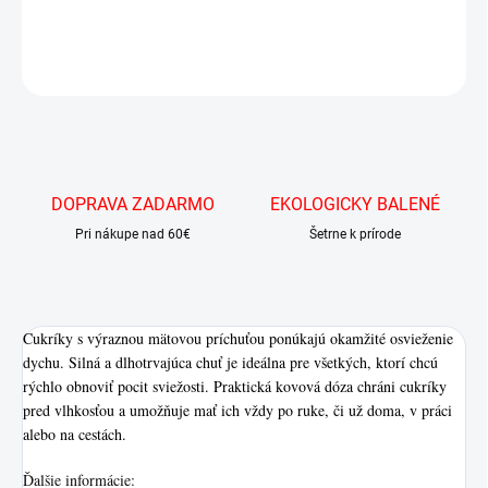
DETAILNÉ INFORMÁCIE
OPÝTAŤ SA
DOPRAVA ZADARMO
EKOLOGICKY BALENÉ
Pri nákupe nad 60€
Šetrne k prírode
Cukríky s výraznou mätovou príchuťou ponúkajú okamžité osvieženie
dychu. Silná a dlhotrvajúca chuť je ideálna pre všetkých, ktorí chcú
rýchlo obnoviť pocit sviežosti. Praktická kovová dóza chráni cukríky
pred vlhkosťou a umožňuje mať ich vždy po ruke, či už doma, v práci
alebo na cestách.
Ďalšie informácie: