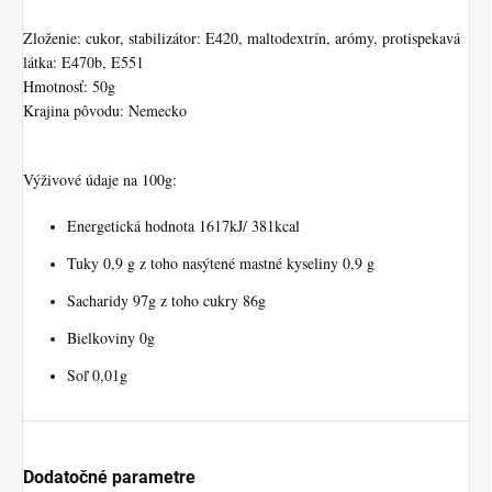
Zloženie: cukor, stabilizátor: E420, maltodextrín, arómy, protispekavá
látka: E470b, E551
Hmotnosť: 50g
Krajina pôvodu: Nemecko
Výživové údaje na 100g:
Energetická hodnota 1617kJ/ 381kcal
Tuky 0,9 g z toho nasýtené mastné kyseliny 0,9 g
Sacharidy 97g z toho cukry 86g
Bielkoviny 0g
Soľ 0,01g
Dodatočné parametre