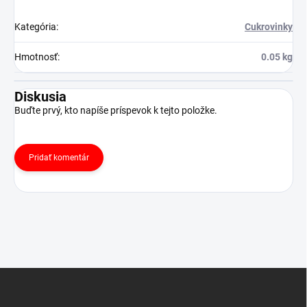
Kategória
:
Cukrovinky
Hmotnosť
:
0.05 kg
Diskusia
Buďte prvý, kto napíše príspevok k tejto položke.
Pridať komentár
Z
á
p