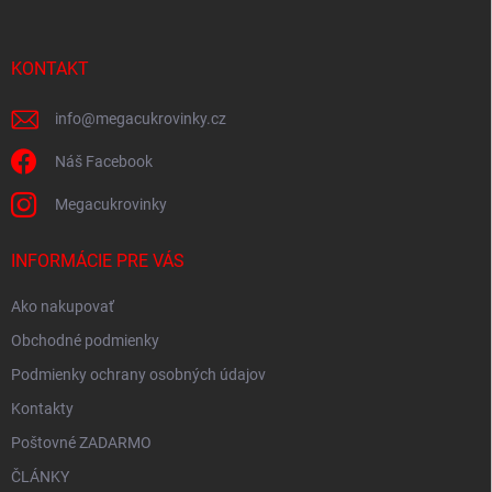
ä
t
i
KONTAKT
e
info
@
megacukrovinky.cz
Náš Facebook
Megacukrovinky
INFORMÁCIE PRE VÁS
Ako nakupovať
Obchodné podmienky
Podmienky ochrany osobných údajov
Kontakty
Poštovné ZADARMO
ČLÁNKY