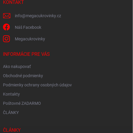
i
KONTAKT
e
info
@
megacukrovinky.cz
Náš Facebook
Megacukrovinky
INFORMÁCIE PRE VÁS
Ako nakupovať
Obchodné podmienky
Podmienky ochrany osobných údajov
Kontakty
Poštovné ZADARMO
ČLÁNKY
ČLÁNKY