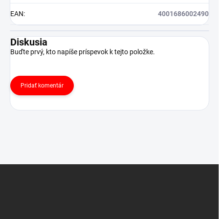
EAN
:
4001686002490
Diskusia
Buďte prvý, kto napíše príspevok k tejto položke.
Pridať komentár
Z
á
p
ä
t