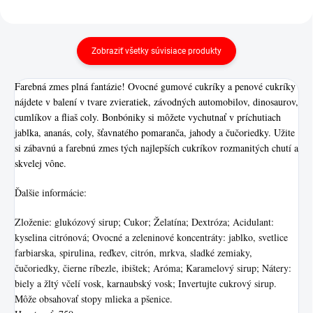
Zobraziť všetky súvisiace produkty
Farebná zmes plná fantázie! Ovocné gumové cukríky a penové cukríky
nájdete v balení v tvare zvieratiek, závodných automobilov, dinosaurov,
cumlíkov a fliaš coly. Bonbóniky si môžete vychutnať v príchutiach
jablka, ananás, coly, šťavnatého pomaranča, jahody a čučoriedky. Užite
si zábavnú a farebnú zmes tých najlepších cukríkov rozmanitých chutí a
skvelej vône.
Ďalšie informácie:
Zloženie: glukózový sirup; Cukor; Želatína; Dextróza; Acidulant:
kyselina citrónová; Ovocné a zeleninové koncentráty: jablko, svetlice
farbiarska, spirulina, reďkev, citrón, mrkva, sladké zemiaky,
čučoriedky, čierne ríbezle, ibištek; Aróma; Karamelový sirup; Nátery:
biely a žltý včelí vosk, karnaubský vosk; Invertujte cukrový sirup.
Môže obsahovať stopy mlieka a pšenice.