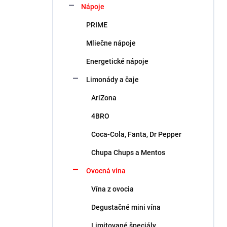
Nápoje
PRIME
Mliečne nápoje
Energetické nápoje
Limonády a čaje
AriZona
4BRO
Coca-Cola, Fanta, Dr Pepper
Chupa Chups a Mentos
Ovocná vína
Vína z ovocia
Degustačné mini vína
Limitované špeciály