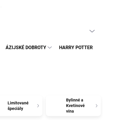
ČLÁNKY
PRÁZDNY KOŠÍK
NÁKUPNÝ
KOŠÍK
ÁZIJSKÉ DOBROTY
HARRY POTTER
HRAČKY
Bylinné a
Limitované
Kvetinové
špeciály
vína