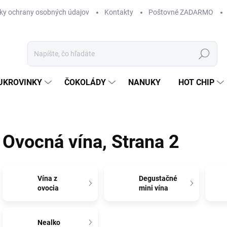
ky ochrany osobných údajov
Kontakty
Poštovné ZADARMO
Hľadať
UKROVINKY
ČOKOLÁDY
NANUKY
HOT CHIP
Ovocná vína
, Strana 2
Vína z
Degustačné
ovocia
mini vína
Nealko