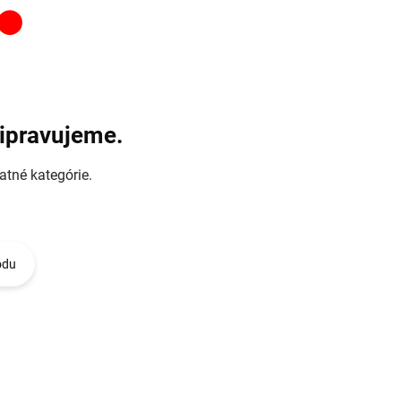
ripravujeme.
atné kategórie.
odu