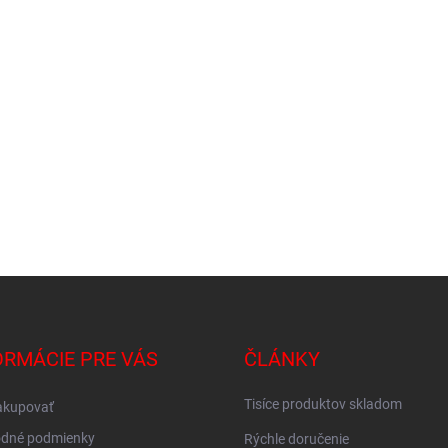
ORMÁCIE PRE VÁS
ČLÁNKY
Tisíce produktov skladom
akupovať
dné podmienky
Rýchle doručenie