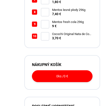
1,80 €
Mentos lesné plody 296g
7,40 €
Mentos fresh cola 296g
9 €
Cocochi Original Nata de Coco
450ml
3,70 €
NÁKUPNÝ KOŠÍK
0
ks /
0 €