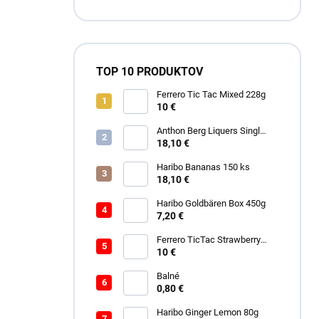
TOP 10 PRODUKTOV
Ferrero Tic Tac Mixed 228g
10 €
Anthon Berg Liquers Singl
Malt 230G
18,10 €
Haribo Bananas 150 ks
18,10 €
Haribo Goldbären Box 450g
7,20 €
Ferrero TicTac Strawberry
228g
10 €
Balné
0,80 €
Haribo Ginger Lemon 80g