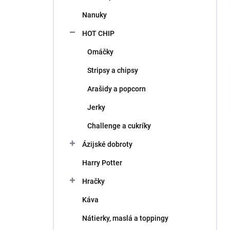
l
Nanuky
HOT CHIP
Omáčky
Stripsy a chipsy
Arašidy a popcorn
Jerky
Challenge a cukríky
Ázijské dobroty
Harry Potter
Hračky
Káva
Nátierky, maslá a toppingy