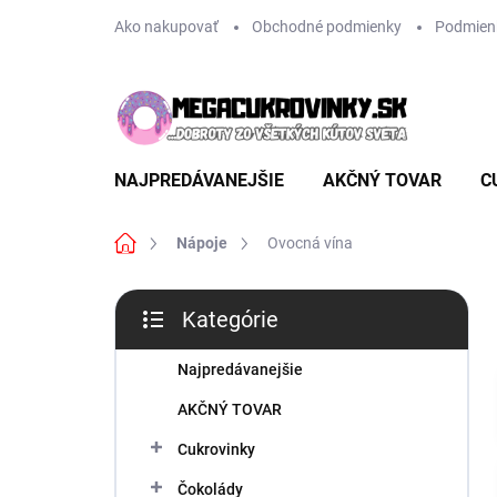
Prejsť
Ako nakupovať
Obchodné podmienky
Podmien
na
obsah
NAJPREDÁVANEJŠIE
AKČNÝ TOVAR
C
Domov
Nápoje
Ovocná vína
B
Kategórie
o
Preskočiť
č
kategórie
n
Najpredávanejšie
ý
AKČNÝ TOVAR
p
a
Cukrovinky
n
Čokolády
e