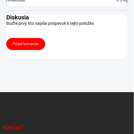
Hmotnosť
:
0.3 kg
Diskusia
Buďte prvý, kto napíše príspevok k tejto položke.
Pridať komentár
Z
á
p
ä
t
i
KONTAKT