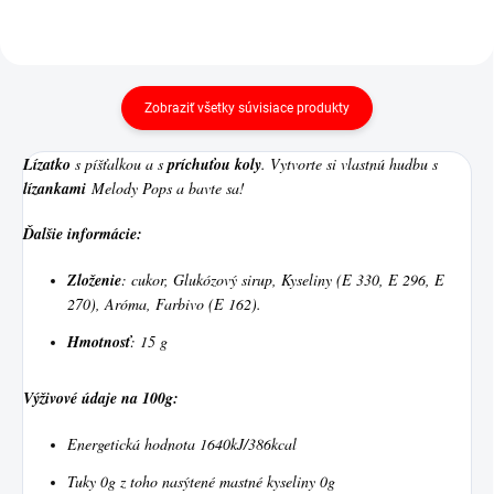
Zobraziť všetky súvisiace produkty
Lízatko
s píšťalkou a s
príchuťou koly
. Vytvorte si vlastnú hudbu s
lízankami
Melody Pops a bavte sa!
Ďalšie informácie:
Zloženie
: cukor, Glukózový sirup, Kyseliny (E 330, E 296, E
270), Aróma, Farbivo (E 162).
Hmotnosť
: 15 g
Výživové údaje na 100g:
Energetická hodnota 1640kJ/386kcal
Tuky 0g z toho nasýtené mastné kyseliny 0g