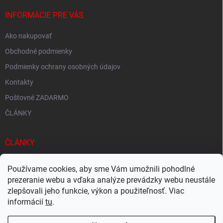
INFORMÁCIE PRE VÁS
Ako nakupovať
Obchodné podmienky
Podmienky ochrany osobných údajov
Kontakty
Poštovné ZADARMO
ČLÁNKY
ČLÁNKY
Tisíce produktov skladom
Používame cookies, aby sme Vám umožnili pohodlné
Rýchle doručenie
prezeranie webu a vďaka analýze prevádzky webu neustále
zlepšovali jeho funkcie, výkon a použiteľnosť. Viac
Ekologické balenie
informácií
tu
.