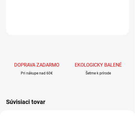
Lízatko s príchuťou koly.
DETAILNÉ INFORMÁCIE
OPÝTAŤ SA
DOPRAVA ZADARMO
EKOLOGICKY BALENÉ
Pri nákupe nad 60€
Šetrne k prírode
Súvisiaci tovar