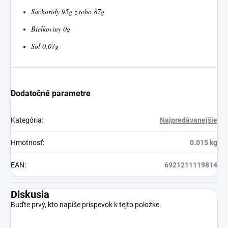
Sacharidy 95g z toho 87g
Bielkoviny 0g
Soľ 0,07g
Dodatočné parametre
Kategória
:
Najpredávanejšie
Hmotnosť
:
0.015 kg
EAN
:
6921211119814
Diskusia
Buďte prvý, kto napíše príspevok k tejto položke.