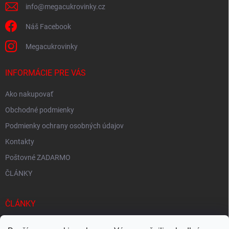
info
@
megacukrovinky.cz
Náš Facebook
Megacukrovinky
INFORMÁCIE PRE VÁS
Ako nakupovať
Obchodné podmienky
Podmienky ochrany osobných údajov
Kontakty
Poštovné ZADARMO
ČLÁNKY
ČLÁNKY
Tisíce produktov skladom