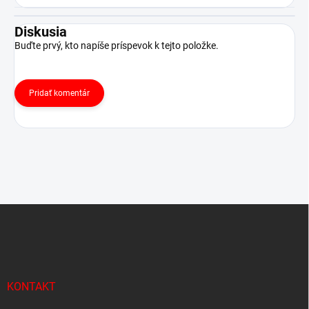
Diskusia
Buďte prvý, kto napíše príspevok k tejto položke.
Pridať komentár
Z
á
p
ä
t
i
KONTAKT
e