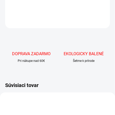
DETAILNÉ INFORMÁCIE
OPÝTAŤ SA
DOPRAVA ZADARMO
EKOLOGICKY BALENÉ
Pri nákupe nad 60€
Šetrne k prírode
Súvisiaci tovar
NAJNIŽŠIA CENA NA
🇸🇰