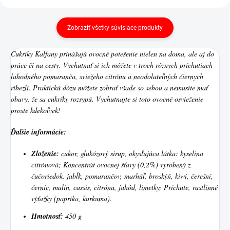
Zobraziť všetky súvisiace produkty
Cukríky Kalfany prinášajú ovocné potešenie nielen na doma, ale aj do
práce či na cesty. Vychutnať si ich môžete v troch rôznych príchutiach -
lahodného pomaranča, sviežeho citrónu a neodolateľných čiernych
ríbezlí. Praktickú dózu môžete zobrať všade so sebou a nemusíte mať
obavy, že sa cukríky rozsypú. Vychutnajte si toto ovocné osvieženie
proste kdekoľvek!
Ďalšie informácie:
Zloženie:
cukor, glukózový sirup, okysľujúca látka: kyselina
citrónová; Koncentrát ovocnej šťavy (0,2%) vyrobený z
čučoriedok, jabĺk, pomarančov, marhúľ, broskýň, kiwi, čerešní,
černíc, malín, cassis, citróna, jahôd, limetky; Príchute, rastlinné
výťažky (paprika, kurkuma).
Hmotnosť:
450 g