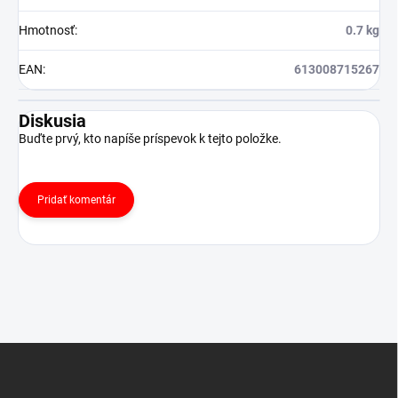
Hmotnosť
:
0.7 kg
EAN
:
613008715267
Diskusia
Buďte prvý, kto napíše príspevok k tejto položke.
Pridať komentár
Z
á
p