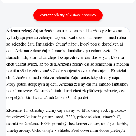
Zobraziť všetky súvisiace produkty
Arizona zelený čaj so ženšenom a medom ponúka všetky zdravotné
výhody spojené so zeleným čajom. Exotická chuť, ženšen a med robia
zo zeleného čaju fantasticky chutný nápoj, ktorý poteší dospelých aj
deti. Arizona zelený čaj má mnoho fanúšikov po celom svete. Od
starších ľudí, ktorí chcú zlepšiť svoje zdravie, cez dospelých, ktorí sa
chcú udržať svieži, až po deti.Arizona zelený čaj so ženšenom a medom
ponúka všetky zdravotné výhody spojené so zeleným čajom. Exotická
chuť, ženšen a med robia zo zeleného čaju fantasticky chutný nápoj,
ktorý poteší dospelých aj deti. Arizona zelený čaj má mnoho fanúšikov
po celom svete. Od starších ľudí, ktorí chcú zlepšiť svoje zdravie, cez
dospelých, ktorí sa chcú udržať svieži, až po deti.
Zloženie
: Prvotriedny čierny čaj varený vo filtrovanej vode, glukózo-
fruktózový kukuričný sirup, med, E330, prírodná chuť, vitamín C,
extrakt zo ženšenu. 100% prírodný, bez konzervantov, umelých farbív,
umelej arómy. Uchovávajte v chlade. Pred otvorením dobre pretrepte.