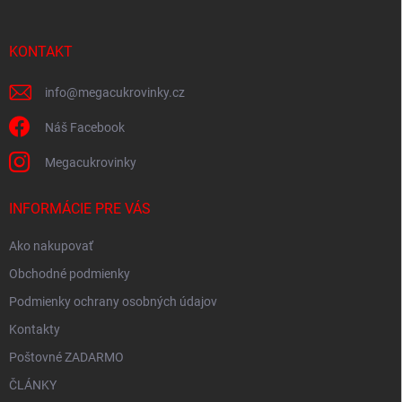
ä
t
i
KONTAKT
e
info
@
megacukrovinky.cz
Náš Facebook
Megacukrovinky
INFORMÁCIE PRE VÁS
Ako nakupovať
Obchodné podmienky
Podmienky ochrany osobných údajov
Kontakty
Poštovné ZADARMO
ČLÁNKY