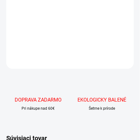
−
+
Pridať do košíka
Úplne vylepšená verzia gumového želé s príchuťou coly a zároveň aj
čerešne. To sú Haribo Cherry cola!
DETAILNÉ INFORMÁCIE
OPÝTAŤ SA
DOPRAVA ZADARMO
EKOLOGICKY BALENÉ
Pri nákupe nad 60€
Šetrne k prírode
Súvisiaci tovar