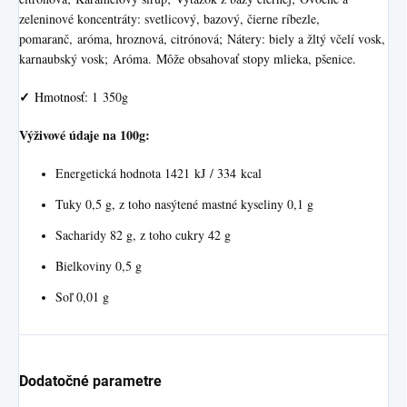
zeleninové koncentráty: svetlicový, bazový, čierne ríbezle,
pomaranč, aróma, hroznová, citrónová; Nátery: biely a žltý včelí vosk,
karnaubský vosk; Aróma. Môže obsahovať stopy mlieka, pšenice.
✓
Hmotnosť:
1 350g
Výživové údaje na 100g:
Energetická hodnota 1421 kJ / 334 kcal
Tuky 0,5 g, z toho nasýtené mastné kyseliny 0,1 g
Sacharidy 82 g, z toho cukry 42 g
Bielkoviny 0,5 g
Soľ 0,01 g
Dodatočné parametre