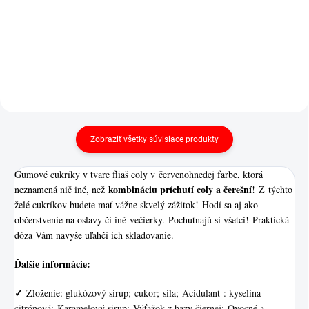
gumovými cukríkmi. Haribo
je veľmi žiadané, preto sme
nastavili limit 5 ks na...
Zobraziť všetky súvisiace produkty
Gumové cukríky v tvare fliaš coly v červenohnedej farbe, ktorá
kombináciu príchutí coly a čerešní
neznamená nič iné, než
! Z týchto
želé cukríkov budete mať vážne skvelý zážitok! Hodí sa aj ako
občerstvenie na oslavy či iné večierky. Pochutnajú si všetci! Praktická
dóza Vám navyše uľahčí ich skladovanie.
Ďalšie informácie:
✓
Zloženie:
glukózový sirup; cukor; sila; Acidulant : kyselina
citrónová; Karamelový sirup; Výťažok z bazy čiernej; Ovocné a