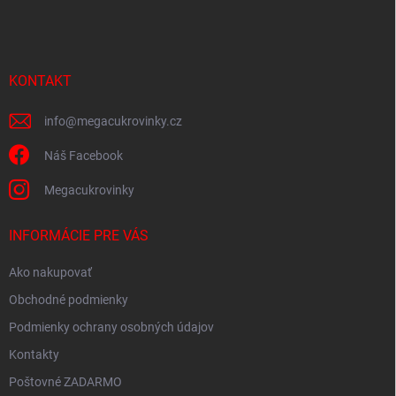
á
p
ä
t
i
KONTAKT
e
info
@
megacukrovinky.cz
Náš Facebook
Megacukrovinky
INFORMÁCIE PRE VÁS
Ako nakupovať
Obchodné podmienky
Podmienky ochrany osobných údajov
Kontakty
Poštovné ZADARMO