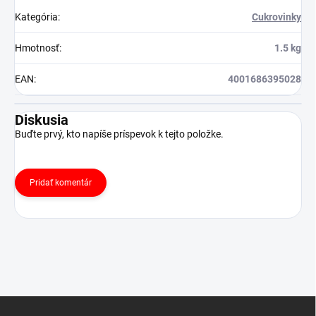
Kategória
:
Cukrovinky
Hmotnosť
:
1.5 kg
EAN
:
4001686395028
Diskusia
Buďte prvý, kto napíše príspevok k tejto položke.
Pridať komentár
Z