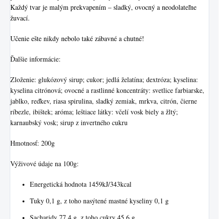
Každý tvar je malým prekvapením – sladký, ovocný a neodolateľne
žuvací.
Učenie ešte nikdy nebolo také zábavné a chutné!
Ďalšie informácie:
Zloženie: glukózový sirup; cukor; jedlá želatína; dextróza; kyselina:
kyselina citrónová; ovocné a rastlinné koncentráty: svetlice farbiarske,
jablko, reďkev, riasa spirulina, sladký zemiak, mrkva, citrón, čierne
ríbezle, ibištek; aróma; leštiace látky: včelí vosk biely a žltý;
karnaubský vosk; sirup z invertného cukru
Hmotnosť: 200g
Výživové údaje na 100g:
Energetická hodnota 1459kJ/343kcal
Tuky 0,1 g, z toho nasýtené mastné kyseliny 0,1 g
Sacharidy 77,4 g, z toho cukry 45,6 g