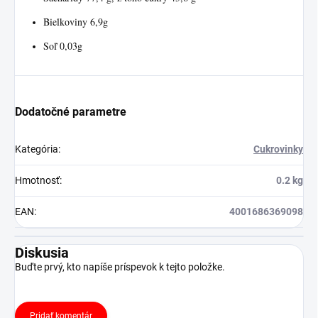
Bielkoviny 6,9g
Soľ 0,03g
Dodatočné parametre
Kategória
:
Cukrovinky
Hmotnosť
:
0.2 kg
EAN
:
4001686369098
Diskusia
Buďte prvý, kto napíše príspevok k tejto položke.
Pridať komentár