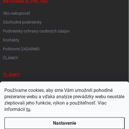
INFORMÁCIE PRE VÁS
Ako nakupovať
Obchodné podmienky
Podmienky ochrany osobných údajov
Kontakty
Poštovné ZADARMO
ČLÁNKY
ČLÁNKY
Tisíce produktov skladom
Používame cookies, aby sme Vám umožnili pohodlné
prezeranie webu a vďaka analýze prevádzky webu neustále
Rýchle doručenie
zlepšovali jeho funkcie, výkon a použiteľnosť. Viac
Ekologické balenie
informácií
tu
.
Nastavenie