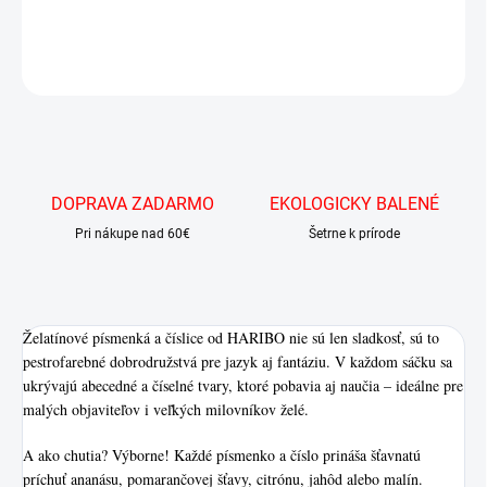
DETAILNÉ INFORMÁCIE
OPÝTAŤ SA
DOPRAVA ZADARMO
EKOLOGICKY BALENÉ
Pri nákupe nad 60€
Šetrne k prírode
Želatínové písmenká a číslice od HARIBO nie sú len sladkosť, sú to
pestrofarebné dobrodružstvá pre jazyk aj fantáziu. V každom sáčku sa
ukrývajú abecedné a číselné tvary, ktoré pobavia aj naučia – ideálne pre
malých objaviteľov i veľkých milovníkov želé.
A ako chutia? Výborne! Každé písmenko a číslo prináša šťavnatú
príchuť ananásu, pomarančovej šťavy, citrónu, jahôd alebo malín.