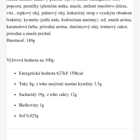
popcorn, perníčky (pšeničná múka, niacín, znížené množstvo železa,
vita , repkový olej, palmový olej, kukuričný sirup s vysokým obsahom
fruktózy, kysnutie (jedlá sóda, fosforečnan amónny), soľ, umelá aróma,
karamelová farba, prírodná aróma, slnečnicový olej, trstinový cukor,
prírodná a umelá príchuť.
Hmotnosť: 149g
Výživová hodnota na 100g:
Energetická hodnota 627kJ/ 150kcal
Tuky 8g, z toho nasýtené mastné kyseliny 3,5g
Sacharidy 19g, z toho cukry 12g
Bielkoviny 1g
Soľ 0,025g