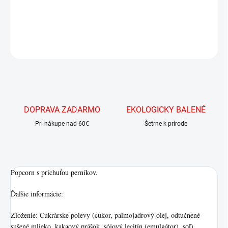
Popcorn s príchuťou perníkov.
DETAILNÉ INFORMÁCIE
OPÝTAŤ SA
DOPRAVA ZADARMO
EKOLOGICKY BALENÉ
Pri nákupe nad 60€
Šetrne k prírode
Popcorn s príchuťou perníkov.
Ďalšie informácie:
Zloženie: Cukrárske polevy (cukor, palmojadrový olej, odtučnené
sušené mlieko, kakaový prášok, sójový lecitín (emulgátor), soľ),