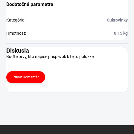
Dodatočné parametre
Kategória
:
Cukrovinky
Hmotnosť
:
0.15 kg
Diskusia
Buďte prvý, kto napíše príspevok k tejto položke.
Pridať komentár
Z