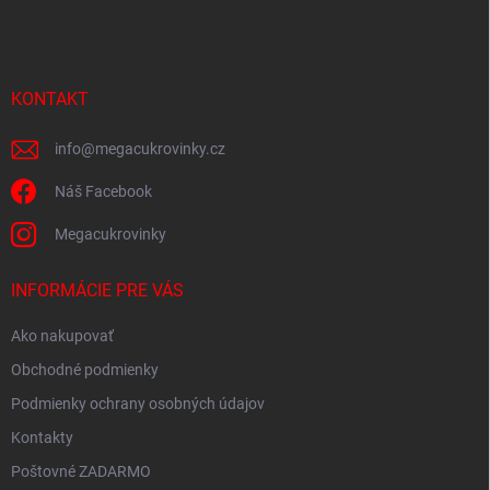
á
p
ä
t
i
KONTAKT
e
info
@
megacukrovinky.cz
Náš Facebook
Megacukrovinky
INFORMÁCIE PRE VÁS
Ako nakupovať
Obchodné podmienky
Podmienky ochrany osobných údajov
Kontakty
Poštovné ZADARMO