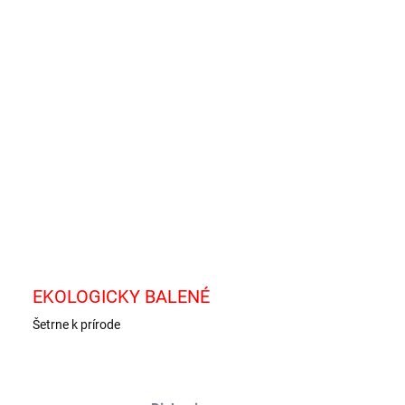
−
+
Pridať do košíka
idy v lahodnej čokoláde – to je pochúťka M&M's. Jednoduché,
kvostné spojenie chutí, ktoré doslova zaútočia na vaše chuťové
y.
ILNÉ INFORMÁCIE
OPÝTAŤ SA
EKOLOGICKY BALENÉ
Šetrne k prírode