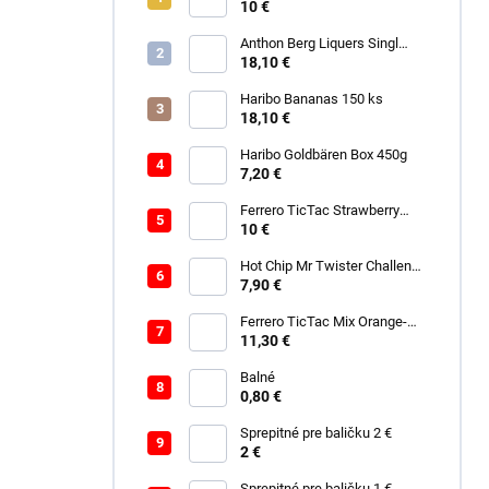
10 €
Anthon Berg Liquers Singl
Malt 230G
18,10 €
Haribo Bananas 150 ks
18,10 €
Haribo Goldbären Box 450g
7,20 €
Ferrero TicTac Strawberry
228g
10 €
Hot Chip Mr Twister Challenge
120g
7,90 €
Ferrero TicTac Mix Orange-
Mint 255g
11,30 €
Balné
0,80 €
Sprepitné pre baličku 2 €
2 €
Sprepitné pre baličku 1 €