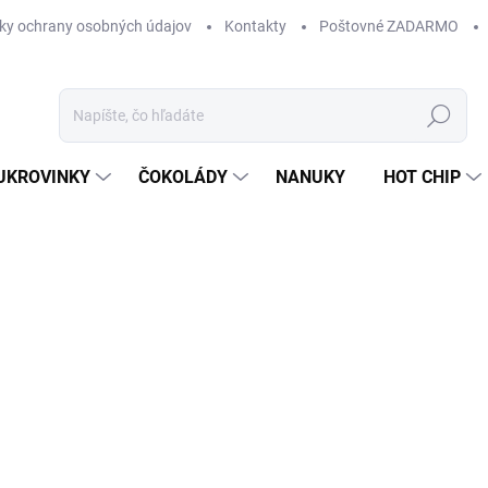
ky ochrany osobných údajov
Kontakty
Poštovné ZADARMO
Hľadať
UKROVINKY
ČOKOLÁDY
NANUKY
HOT CHIP
Neohodnotené
Podrobnosti hodnotenia
ZNAČKA:
MARS
9 
Jedn
SK
cena
MÔŽ
DO:
11.