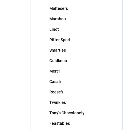
Maltesers
Marabou
Lindt
Ritter Sport
Smarties
Goldkenn
Merci
Casali
Reese's
Twinkies
Tony's Chocolonely
Feastables