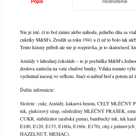
Popis
Hodnotenie
Nie je isté, či to bol zámer alebo náhoda, jedného dňa sa však
cukríky M&M's. Zrodili sa roku 1941 a či už to bolo tak aleb
Tento krásny príbeh ale nie je rozprávka, je to skutočnosť, kt
Arašidy v lahodnej čokoláde – to je pochúťka M&M's.Jednodu
doslova zaútočia na vaše chuťové bunky. Vďaka tomuto výh
vychutnať naozaj vo veľkom. Stačí si nabrať hrsť a potom už le
Ďalšie informácie:
Složení : cukr, Arašídy, kakaová hmota, CELÝ MLÉČNÝ P
tuk, glukózový sirup, odstředěný MLÉČNÝ PRÁŠEK, e
CUKR, stabilizátor (arabská guma), bambucký tuk, tuk kara
E100, E120, E133, E160a, E160e, E170), olej z palmových ja
HAZELNUT, MESIAC).