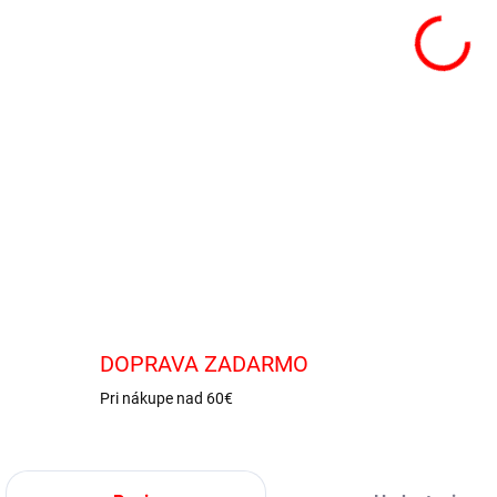
Araš
ale s
bunk
DETA
DOPRAVA ZADARMO
Pri nákupe nad 60€