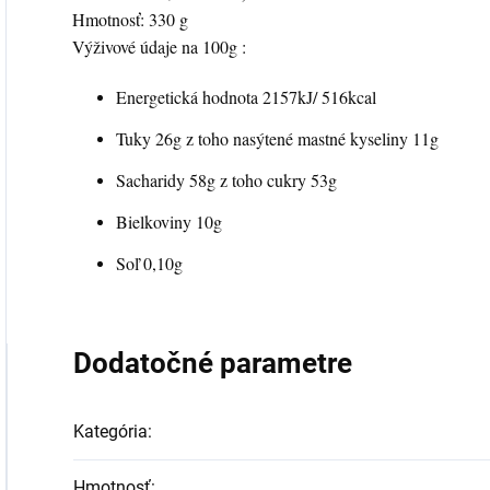
Hmotnosť: 330 g
Výživové údaje na 100g :
Energetická hodnota 2157kJ/ 516kcal
Tuky 26g z toho nasýtené mastné kyseliny 11g
Sacharidy 58g z toho cukry 53g
Bielkoviny 10g
Soľ 0,10g
Dodatočné parametre
Kategória
:
Hmotnosť
: