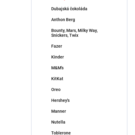
l
Dubajská čokoláda
Anthon Berg
Bounty, Mars, Milky Way,
Snickers, Twix
Fazer
Kinder
M&M's
KitKat
Oreo
Hershey's
Manner
Nutella
Toblerone