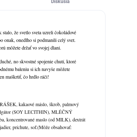
Diskusia
 stalo, že svetlo sveta uzreli čokoládové
o onak, onedlho si podmanili celý svet.
orú môžete držať vo svojej dlani.
ché, no skvostné spojenie chutí, ktoré
odnému baleniu si ich navyše môžete
n maškrtiť, čo hrdlo ráči!
RÁŠEK, kakaové máslo, škrob, palmový
mulgátor (SOY LECITHIN), MLÉČNÝ
ba, koncentrované maslo (od MILK), dextrát
dier, príchute, soľ.(Môže obsahovať: