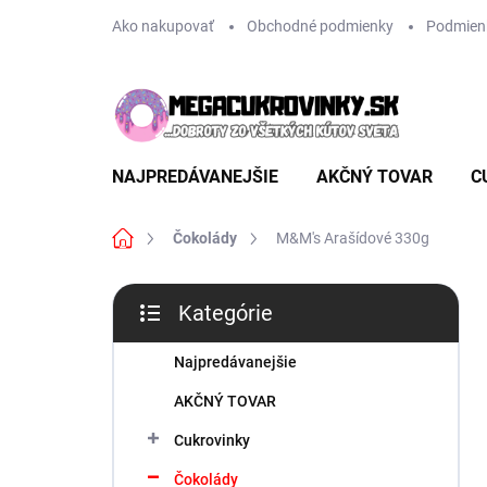
Prejsť
Ako nakupovať
Obchodné podmienky
Podmien
na
obsah
NAJPREDÁVANEJŠIE
AKČNÝ TOVAR
C
Domov
Čokolády
M&M's Arašídové 330g
B
Kategórie
o
Preskočiť
č
kategórie
n
Najpredávanejšie
ý
AKČNÝ TOVAR
p
a
Cukrovinky
n
Čokolády
e