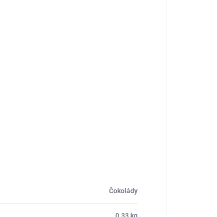
Čokolády
0.33 kg