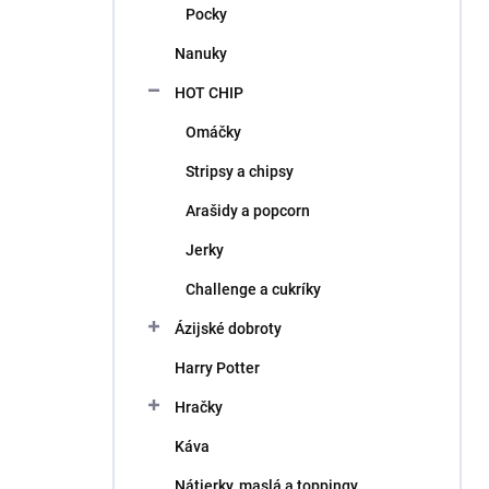
Pocky
Nanuky
HOT CHIP
Omáčky
Stripsy a chipsy
Arašidy a popcorn
Jerky
Challenge a cukríky
Ázijské dobroty
Harry Potter
Hračky
Káva
Nátierky, maslá a toppingy