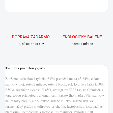
OPÝTAŤ SA
DOPRAVA ZADARMO
EKOLOGICKY BALENÉ
Pri nákupe nad 60€
Šetrne k prírode
Tyčinky s príchuťou jogurtu.
Zloženie: sušienková tyčinka 63%: pšeničná múka 45,64%, cukor,
palmový olej, sušené mlieko, sušený lepok, soľ, kypriaca látka E500i,
E503i, regulátor kyslosti E 450i, emulgátor E322 (sója); Čokoláda s
jogurtovou príchuťou s alternatívami kakaového masla 37%: palmový
kelímkový olej 39,62%, cukor, sušené mlieko, sušená srvátka,
fermentačný prášok s kefírovou príchuťou, lactobacllus, lactobacllus
plantarum, lactobacllus a lactobacllus regulátor kyslosti E330.