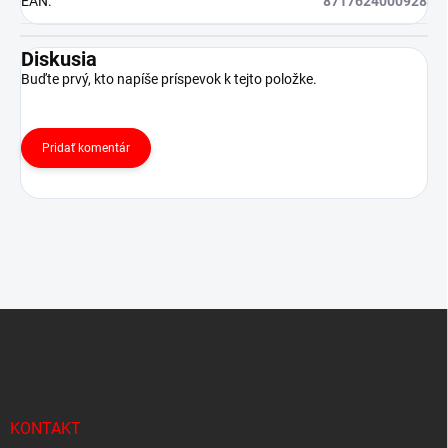
EAN
:
8717624000928
Diskusia
Buďte prvý, kto napíše príspevok k tejto položke.
Pridať komentár
Z
á
p
ä
t
i
KONTAKT