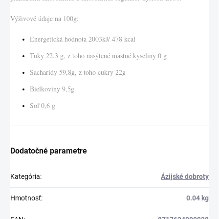
Výživové údaje na 100g:
Energetická hodnota 2003kJ/ 478 kcal
Tuky 22,3 g, z toho nasýtené mastné kyseliny 0 g
Sacharidy 59,8g, z toho cukry 22g
Bielkoviny 9,5g
Soľ 0,6 g
Dodatočné parametre
Kategória
:
Ázijské dobroty
Hmotnosť
:
0.04 kg