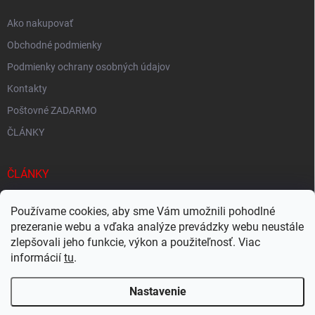
Ako nakupovať
Obchodné podmienky
Podmienky ochrany osobných údajov
Kontakty
Poštovné ZADARMO
ČLÁNKY
ČLÁNKY
Tisíce produktov skladom
Používame cookies, aby sme Vám umožnili pohodlné
Rýchle doručenie
prezeranie webu a vďaka analýze prevádzky webu neustále
zlepšovali jeho funkcie, výkon a použiteľnosť. Viac
Ekologické balenie
informácií
tu
.
Nastavenie