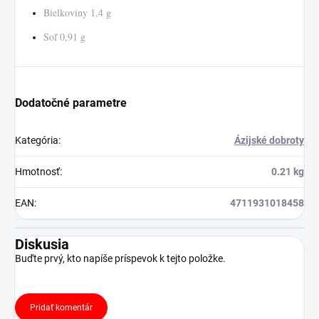
Bielkoviny 1,4 g
Soľ 0,91 g
Dodatočné parametre
Kategória
:
Ázijské dobroty
Hmotnosť
:
0.21 kg
EAN
:
4711931018458
Diskusia
Buďte prvý, kto napíše príspevok k tejto položke.
Pridať komentár