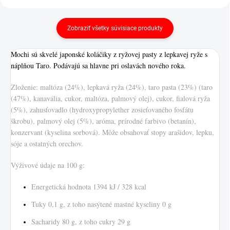
Zobraziť všetky súvisiace produkty
Mochi sú skvelé japonské koláčiky z ryžovej pasty z lepkavej ryže s
náplňou Taro. Podávajú sa hlavne pri oslavách nového roka.
Zloženie: maltóza (24%), lepkavá ryža (24%), taro pasta (23%) (taro
(47%), kanavália, cukor, maltóza, palmový olej), cukor, fialová ryža
(5%), zahusťovadlo (hydroxypropylether zosieťovaného fosfátu
škrobu), palmový olej (5%), aróma, prírodné farbivo (betanín),
konzervant (kyselina sorbová). Môže obsahovať stopy arašidov, lepku,
sóje a ostatných orechov.
Výživové údaje na 100 g:
Energetická hodnota 1394 kJ / 328 kcal
Tuky 0,1 g, z toho nasýtené mastné kyseliny 0 g
Sacharidy 80 g, z toho cukry 29 g