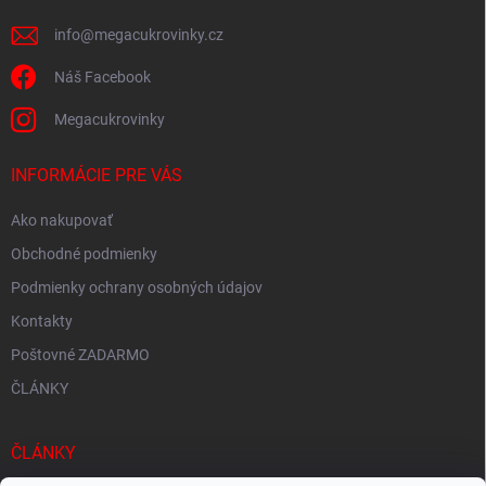
e
info
@
megacukrovinky.cz
Náš Facebook
Megacukrovinky
INFORMÁCIE PRE VÁS
Ako nakupovať
Obchodné podmienky
Podmienky ochrany osobných údajov
Kontakty
Poštovné ZADARMO
ČLÁNKY
ČLÁNKY