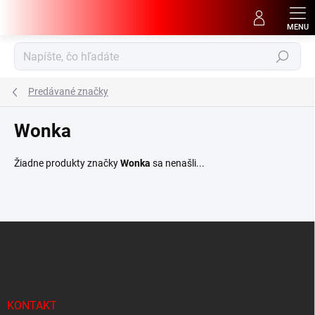
Prejsť
na
obsah
Hľadať
Predávané značky
Wonka
Žiadne produkty značky
Wonka
sa nenašli...
Z
á
p
ä
t
i
KONTAKT