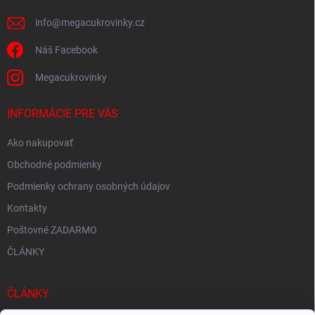
e
info
@
megacukrovinky.cz
Náš Facebook
Megacukrovinky
INFORMÁCIE PRE VÁS
Ako nakupovať
Obchodné podmienky
Podmienky ochrany osobných údajov
Kontakty
Poštovné ZADARMO
ČLÁNKY
ČLÁNKY