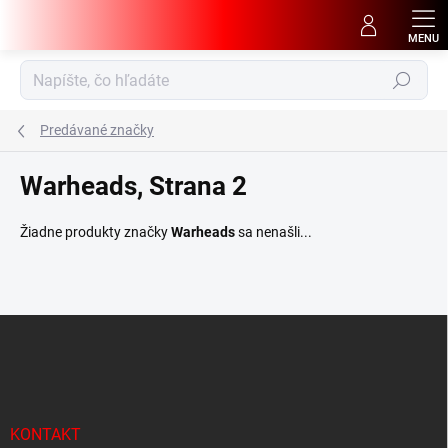
Prejsť
na
obsah
Hľadať
Predávané značky
Warheads
, Strana 2
Žiadne produkty značky
Warheads
sa nenašli...
Z
á
p
ä
t
i
KONTAKT