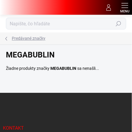
Prejsť
na
obsah
Hľadať
Predávané značky
MEGABUBLIN
Žiadne produkty značky
MEGABUBLIN
sa nenašli...
Z
á
p
ä
t
i
KONTAKT