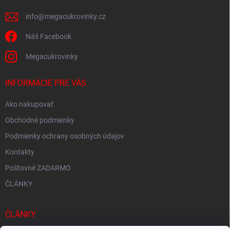
e
info
@
megacukrovinky.cz
Náš Facebook
Megacukrovinky
INFORMÁCIE PRE VÁS
Ako nakupovať
Obchodné podmienky
Podmienky ochrany osobných údajov
Kontakty
Poštovné ZADARMO
ČLÁNKY
ČLÁNKY