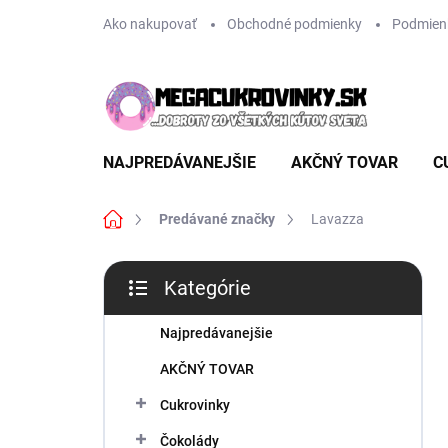
Prejsť
Ako nakupovať
Obchodné podmienky
Podmien
na
obsah
NAJPREDÁVANEJŠIE
AKČNÝ TOVAR
C
Domov
Predávané značky
Lavazza
B
Kategórie
o
Preskočiť
č
kategórie
n
Najpredávanejšie
ý
AKČNÝ TOVAR
p
a
Cukrovinky
n
Čokolády
e