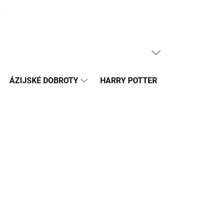
ČLÁNKY
PRÁZDNY KOŠÍK
NÁKUPNÝ
KOŠÍK
ÁZIJSKÉ DOBROTY
HARRY POTTER
HRAČKY