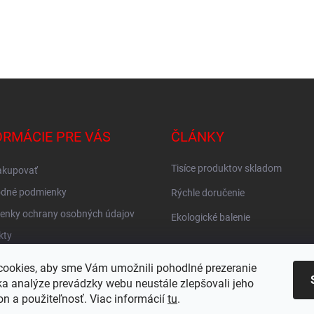
ORMÁCIE PRE VÁS
ČLÁNKY
Tisíce produktov skladom
akupovať
dné podmienky
Rýchle doručenie
enky ochrany osobných údajov
Ekologické balenie
kty
vné ZADARMO
ookies, aby sme Vám umožnili pohodlné prezeranie
KY
a analýze prevádzky webu neustále zlepšovali jeho
on a použiteľnosť. Viac informácií
tu
.