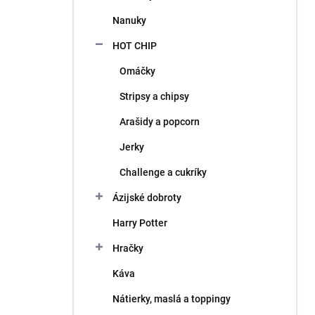
l
Nanuky
HOT CHIP
Omáčky
Stripsy a chipsy
Arašidy a popcorn
Jerky
Challenge a cukríky
Ázijské dobroty
Harry Potter
Hračky
Káva
Nátierky, maslá a toppingy