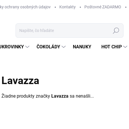
ky ochrany osobných údajov
Kontakty
Poštovné ZADARMO
Hľadať
UKROVINKY
ČOKOLÁDY
NANUKY
HOT CHIP
Lavazza
Žiadne produkty značky
Lavazza
sa nenašli...