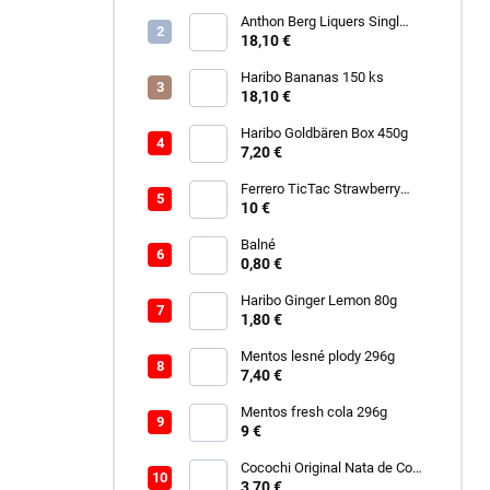
Anthon Berg Liquers Singl
Malt 230G
18,10 €
Haribo Bananas 150 ks
18,10 €
Haribo Goldbären Box 450g
7,20 €
Ferrero TicTac Strawberry
228g
10 €
Balné
0,80 €
Haribo Ginger Lemon 80g
1,80 €
Mentos lesné plody 296g
7,40 €
Mentos fresh cola 296g
9 €
Cocochi Original Nata de Coco
450ml
3,70 €