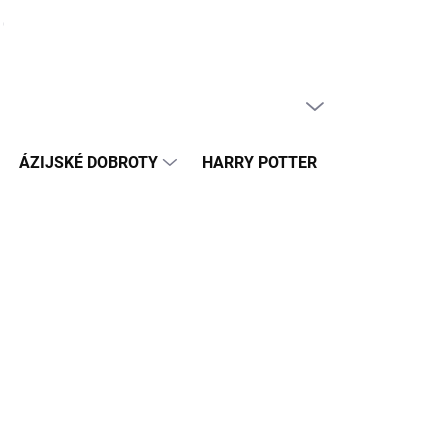
ČLÁNKY
PRÁZDNY KOŠÍK
NÁKUPNÝ
KOŠÍK
ÁZIJSKÉ DOBROTY
HARRY POTTER
HRAČKY