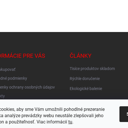
ORMÁCIE PRE VÁS
ČLÁNKY
Tisíce produktov skladom
akupovať
dné podmienky
Rýchle doručenie
enky ochrany osobných údajov
Ekologické balenie
kty
vné ZADARMO
ookies, aby sme Vám umožnili pohodlné prezeranie
KY
a analýze prevádzky webu neustále zlepšovali jeho
on a použiteľnosť. Viac informácií
tu
.