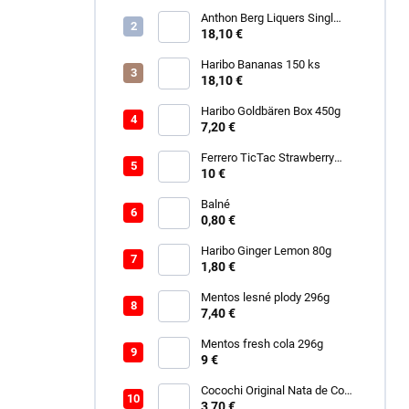
Anthon Berg Liquers Singl
Malt 230G
18,10 €
Haribo Bananas 150 ks
18,10 €
Haribo Goldbären Box 450g
7,20 €
Ferrero TicTac Strawberry
228g
10 €
Balné
0,80 €
Haribo Ginger Lemon 80g
1,80 €
Mentos lesné plody 296g
7,40 €
Mentos fresh cola 296g
9 €
Cocochi Original Nata de Coco
450ml
3,70 €