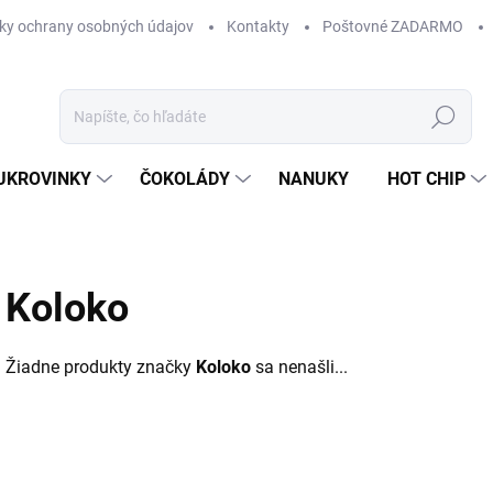
ky ochrany osobných údajov
Kontakty
Poštovné ZADARMO
Hľadať
UKROVINKY
ČOKOLÁDY
NANUKY
HOT CHIP
Koloko
Žiadne produkty značky
Koloko
sa nenašli...