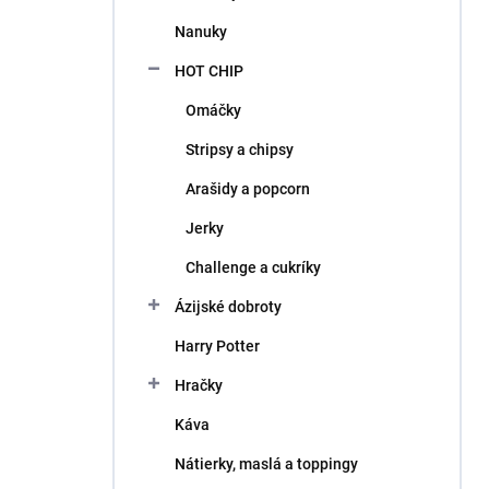
l
Nanuky
HOT CHIP
Omáčky
Stripsy a chipsy
Arašidy a popcorn
Jerky
Challenge a cukríky
Ázijské dobroty
Harry Potter
Hračky
Káva
Nátierky, maslá a toppingy