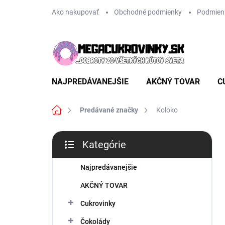
Prejsť
Ako nakupovať
Obchodné podmienky
Podmien
na
obsah
NAJPREDÁVANEJŠIE
AKČNÝ TOVAR
C
Domov
Predávané značky
Koloko
B
Kategórie
o
Preskočiť
č
kategórie
n
Najpredávanejšie
ý
AKČNÝ TOVAR
p
a
Cukrovinky
n
Čokolády
e