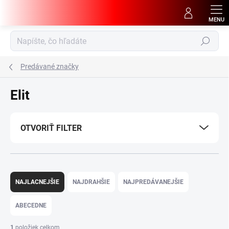
Prejsť
na
obsah
Hľadať
Predávané značky
Elit
OTVORIŤ FILTER
R
a
NAJLACNEJŠIE
NAJDRAHŠIE
NAJPREDÁVANEJŠIE
d
e
ABECEDNE
n
i
1
položiek celkom