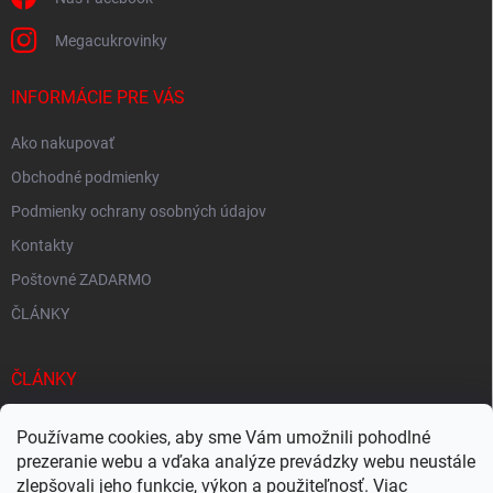
p
i
Megacukrovinky
s
u
INFORMÁCIE PRE VÁS
Ako nakupovať
Obchodné podmienky
Podmienky ochrany osobných údajov
Kontakty
Poštovné ZADARMO
ČLÁNKY
ČLÁNKY
Tisíce produktov skladom
Používame cookies, aby sme Vám umožnili pohodlné
Rýchle doručenie
prezeranie webu a vďaka analýze prevádzky webu neustále
zlepšovali jeho funkcie, výkon a použiteľnosť. Viac