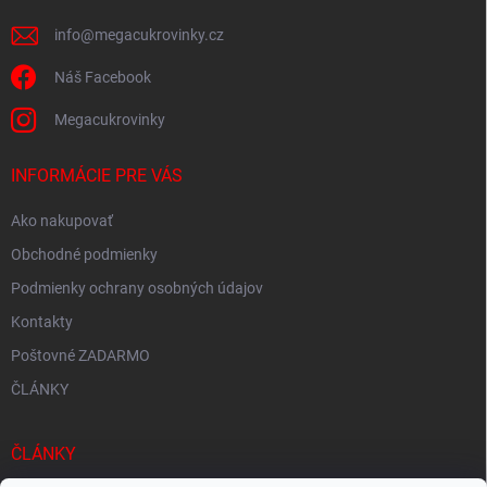
e
info
@
megacukrovinky.cz
Náš Facebook
Megacukrovinky
INFORMÁCIE PRE VÁS
Ako nakupovať
Obchodné podmienky
Podmienky ochrany osobných údajov
Kontakty
Poštovné ZADARMO
ČLÁNKY
ČLÁNKY