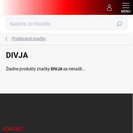
Prejsť
na
obsah
Hľadať
Predávané značky
DIVJA
Žiadne produkty značky
DIVJA
sa nenašli...
Z
á
p
ä
t
i
KONTAKT