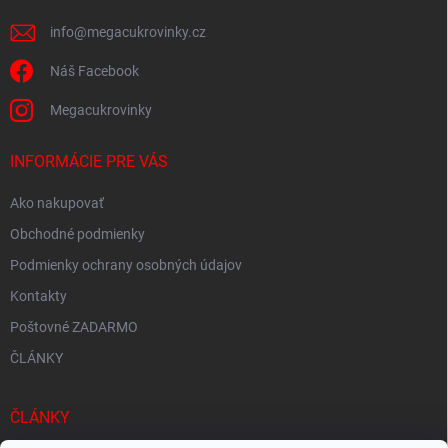
e
info
@
megacukrovinky.cz
Náš Facebook
Megacukrovinky
INFORMÁCIE PRE VÁS
Ako nakupovať
Obchodné podmienky
Podmienky ochrany osobných údajov
Kontakty
Poštovné ZADARMO
ČLÁNKY
ČLÁNKY