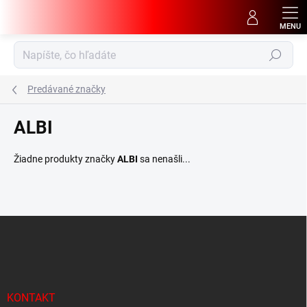
Prejsť
na
obsah
Hľadať
Predávané značky
ALBI
Žiadne produkty značky
ALBI
sa nenašli...
Z
á
p
ä
t
i
KONTAKT