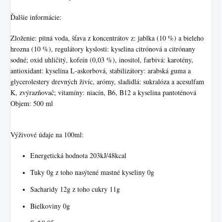
Ďalšie informácie:
Zloženie: pitná voda, šťava z koncentrátov z: jablka (10 %) a bieleho
hrozna (10 %), regulátory kyslosti: kyselina citrónová a citrónany
sodné; oxid uhličitý, kofeín (0,03 %), inositol, farbivá: karotény,
antioxidant: kyselina L-askorbová, stabilizátory: arabská guma a
glycerolestery drevných živíc, arómy, sladidlá: sukralóza a acesulfam
K, zvýrazňovač; vitamíny: niacín, B6, B12 a kyselina pantoténová
Objem: 500 ml
Výživové údaje na 100ml:
Energetická hodnota 203kJ/48kcal
Tuky 0g z toho nasýtené mastné kyseliny 0g
Sacharidy 12g z toho cukry 11g
Bielkoviny 0g