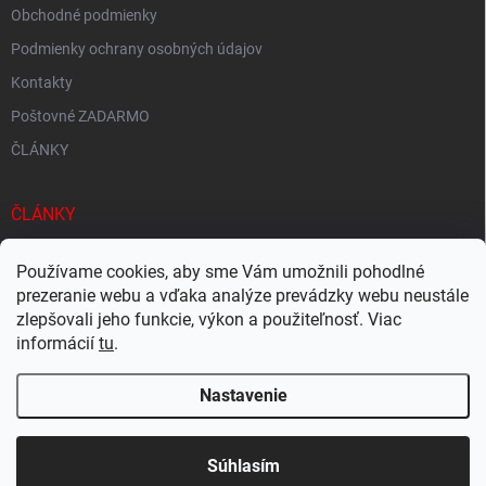
Obchodné podmienky
Podmienky ochrany osobných údajov
Kontakty
Poštovné ZADARMO
ČLÁNKY
ČLÁNKY
Tisíce produktov skladom
Používame cookies, aby sme Vám umožnili pohodlné
prezeranie webu a vďaka analýze prevádzky webu neustále
Rýchle doručenie
zlepšovali jeho funkcie, výkon a použiteľnosť. Viac
Ekologické balenie
informácií
tu
.
Nastavenie
Copyright 2026
Megacukrovinky.sk
. Všetky práva vyhradené.
Upraviť
nastavenie cookies
Súhlasím