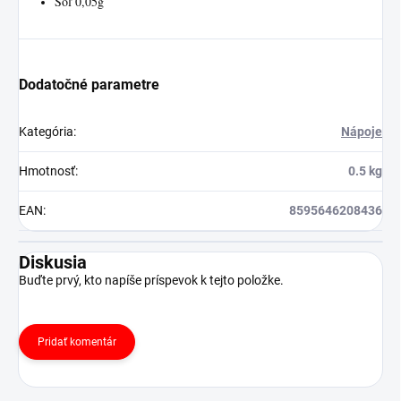
Soľ 0,05g
Dodatočné parametre
Kategória
:
Nápoje
Hmotnosť
:
0.5 kg
EAN
:
8595646208436
Diskusia
Buďte prvý, kto napíše príspevok k tejto položke.
Pridať komentár