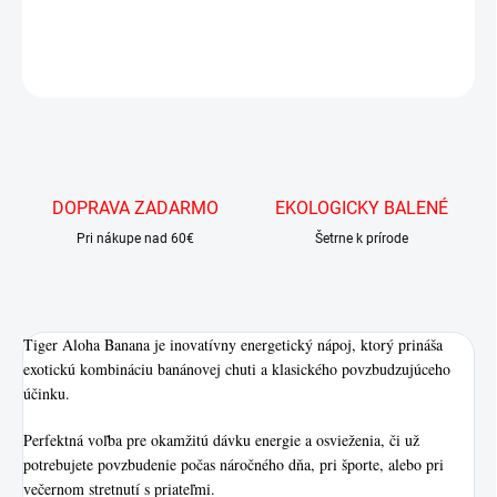
DETAILNÉ INFORMÁCIE
OPÝTAŤ SA
DOPRAVA ZADARMO
EKOLOGICKY BALENÉ
Pri nákupe nad 60€
Šetrne k prírode
Tiger Aloha Banana je inovatívny energetický nápoj, ktorý prináša
exotickú kombináciu banánovej chuti a klasického povzbudzujúceho
účinku.
Perfektná voľba pre okamžitú dávku energie a osvieženia, či už
potrebujete povzbudenie počas náročného dňa, pri športe, alebo pri
večernom stretnutí s priateľmi.